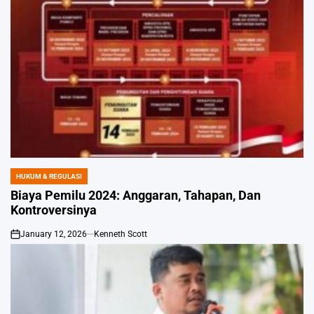
HUKUM & REGULASI
POSTED
IN
Biaya Pemilu 2024: Anggaran, Tahapan, Dan
Kontroversinya
January 12, 2026
Kenneth Scott
on