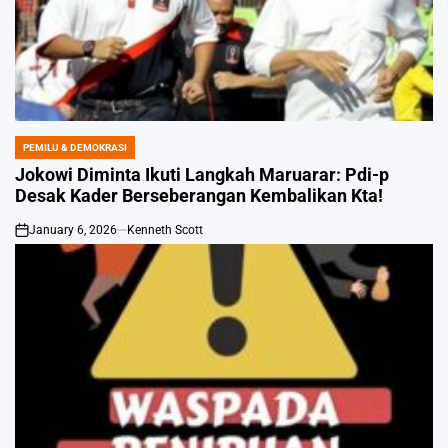
PEMILU & DEMOKRASI
POSTED
IN
Jokowi Diminta Ikuti Langkah Maruarar: Pdi-p
Desak Kader Berseberangan Kembalikan Kta!
January 6, 2026
Kenneth Scott
on