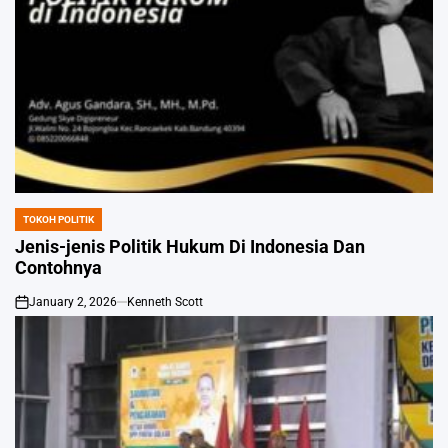
TOKOH POLITIK
POSTED
IN
Jenis-jenis Politik Hukum Di Indonesia Dan
Contohnya
January 2, 2026
Kenneth Scott
on