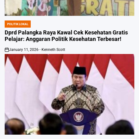
POLITIK LOKAL
POSTED
IN
Dprd Palangka Raya Kawal Cek Kesehatan Gratis
Pelajar: Anggaran Politik Kesehatan Terbesar!
January 11, 2026
Kenneth Scott
on