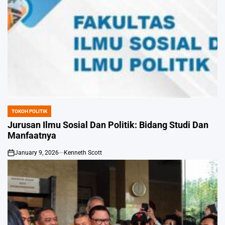
TOKOH POLITIK
POSTED
IN
Jurusan Ilmu Sosial Dan Politik: Bidang Studi Dan
Manfaatnya
January 9, 2026
Kenneth Scott
on