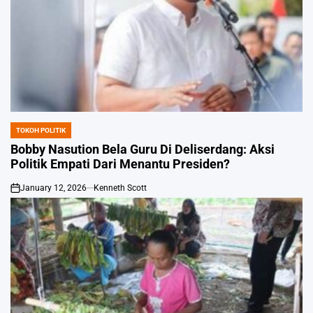
TOKOH POLITIK
POSTED
IN
Bobby Nasution Bela Guru Di Deliserdang: Aksi
Politik Empati Dari Menantu Presiden?
January 12, 2026
Kenneth Scott
on