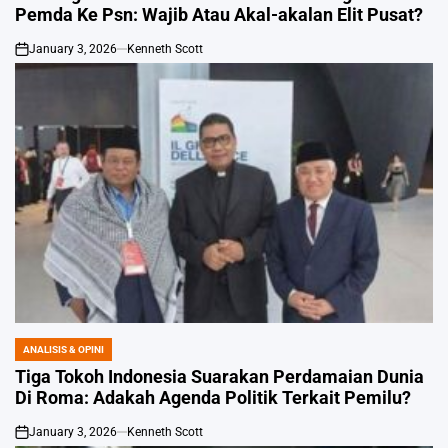
Pemda Ke Psn: Wajib Atau Akal-akalan Elit Pusat?
January 3, 2026
Kenneth Scott
on
ANALISIS & OPINI
POSTED
IN
Tiga Tokoh Indonesia Suarakan Perdamaian Dunia
Di Roma: Adakah Agenda Politik Terkait Pemilu?
January 3, 2026
Kenneth Scott
on