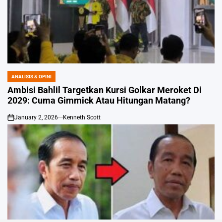
ANALISIS & OPINI
POSTED
IN
Ambisi Bahlil Targetkan Kursi Golkar Meroket Di
2029: Cuma Gimmick Atau Hitungan Matang?
January 2, 2026
Kenneth Scott
on