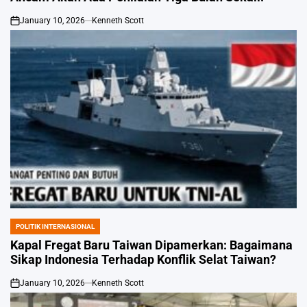
January 10, 2026
Kenneth Scott
on
POLITIK INTERNASIONAL
POSTED
IN
Kapal Fregat Baru Taiwan Dipamerkan: Bagaimana
Sikap Indonesia Terhadap Konflik Selat Taiwan?
January 10, 2026
Kenneth Scott
on