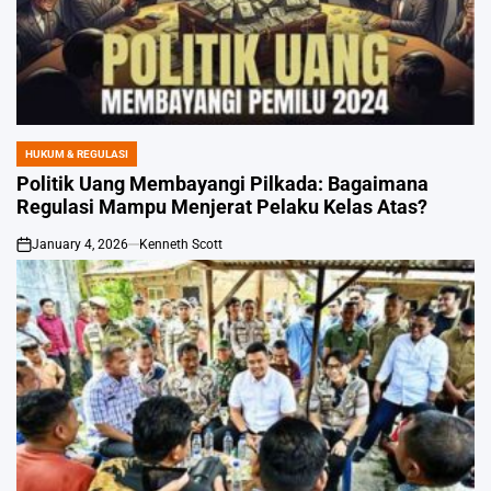
HUKUM & REGULASI
POSTED
IN
Politik Uang Membayangi Pilkada: Bagaimana
Regulasi Mampu Menjerat Pelaku Kelas Atas?
January 4, 2026
Kenneth Scott
on