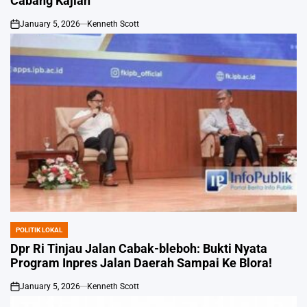
Cabang Kajian
January 5, 2026
Kenneth Scott
on
POLITIK LOKAL
POSTED
IN
Dpr Ri Tinjau Jalan Cabak-bleboh: Bukti Nyata
Program Inpres Jalan Daerah Sampai Ke Blora!
January 5, 2026
Kenneth Scott
on