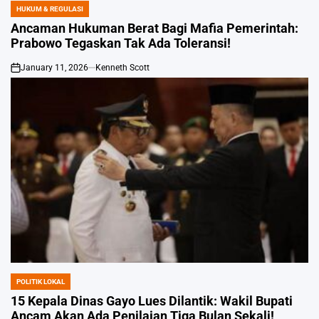
HUKUM & REGULASI
POSTED
IN
Ancaman Hukuman Berat Bagi Mafia Pemerintah:
Prabowo Tegaskan Tak Ada Toleransi!
January 11, 2026
Kenneth Scott
on
POLITIK LOKAL
POSTED
IN
15 Kepala Dinas Gayo Lues Dilantik: Wakil Bupati
Ancam Akan Ada Penilaian Tiga Bulan Sekali!