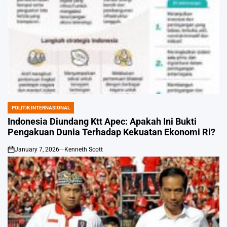
POLITIK INTERNASIONAL
POSTED
IN
Indonesia Diundang Ktt Apec: Apakah Ini Bukti
Pengakuan Dunia Terhadap Kekuatan Ekonomi Ri?
January 7, 2026
Kenneth Scott
on