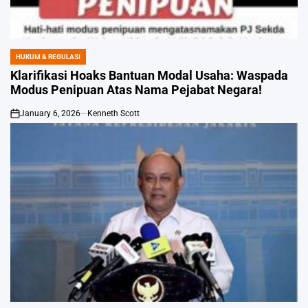
HUKUM & REGULASI
POSTED
IN
Klarifikasi Hoaks Bantuan Modal Usaha: Waspada
Modus Penipuan Atas Nama Pejabat Negara!
January 6, 2026
Kenneth Scott
on