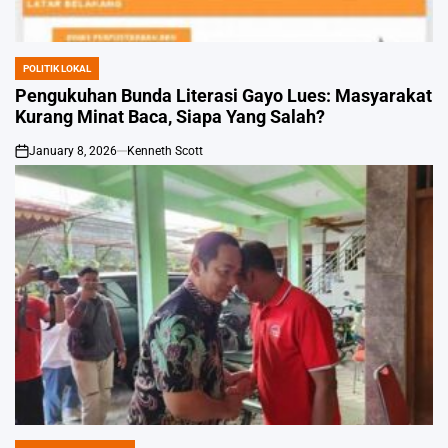
POLITIK LOKAL
POSTED
IN
Pengukuhan Bunda Literasi Gayo Lues: Masyarakat
Kurang Minat Baca, Siapa Yang Salah?
January 8, 2026
Kenneth Scott
on