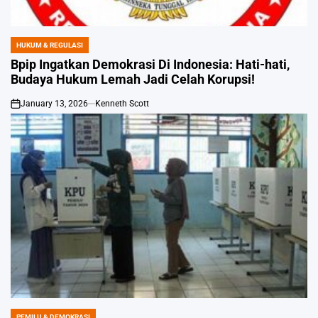
HUKUM & REGULASI
POSTED
IN
Bpip Ingatkan Demokrasi Di Indonesia: Hati-hati,
Budaya Hukum Lemah Jadi Celah Korupsi!
January 13, 2026
Kenneth Scott
on
PEMILU & DEMOKRASI