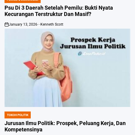
POSTED
IN
Psu Di 3 Daerah Setelah Pemilu: Bukti Nyata
Kecurangan Terstruktur Dan Masif?
January 13, 2026
Kenneth Scott
on
TOKOH POLITIK
POSTED
IN
Jurusan Ilmu Politik: Prospek, Peluang Kerja, Dan
Kompetensinya