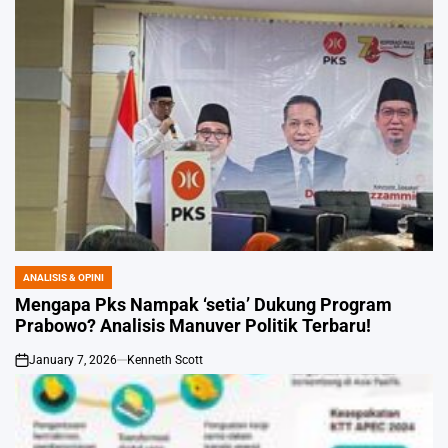
ANALISIS & OPINI
POSTED
IN
Mengapa Pks Nampak ‘setia’ Dukung Program
Prabowo? Analisis Manuver Politik Terbaru!
January 7, 2026
Kenneth Scott
on