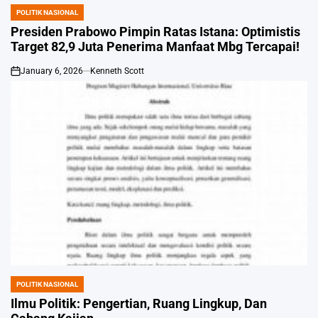
POLITIK NASIONAL
POSTED
IN
Presiden Prabowo Pimpin Ratas Istana: Optimistis
Target 82,9 Juta Penerima Manfaat Mbg Tercapai!
January 6, 2026
Kenneth Scott
on
POLITIK NASIONAL
POSTED
IN
Ilmu Politik: Pengertian, Ruang Lingkup, Dan