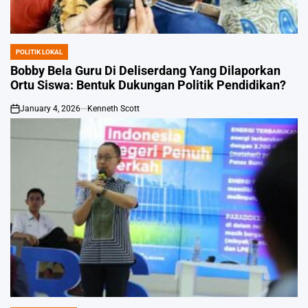
POLITIK LOKAL
POSTED
IN
Bobby Bela Guru Di Deliserdang Yang Dilaporkan
Ortu Siswa: Bentuk Dukungan Politik Pendidikan?
January 4, 2026
Kenneth Scott
on