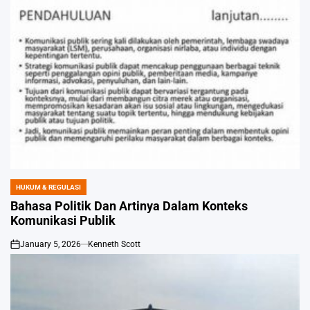
HUKUM & REGULASI
POSTED
IN
Bahasa Politik Dan Artinya Dalam Konteks
Komunikasi Publik
January 5, 2026
Kenneth Scott
on