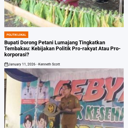
POLITIK LOKAL
POSTED
IN
Bupati Dorong Petani Lumajang Tingkatkan
Tembakau: Kebijakan Politik Pro-rakyat Atau Pro-
korporasi?
January 11, 2026
Kenneth Scott
on