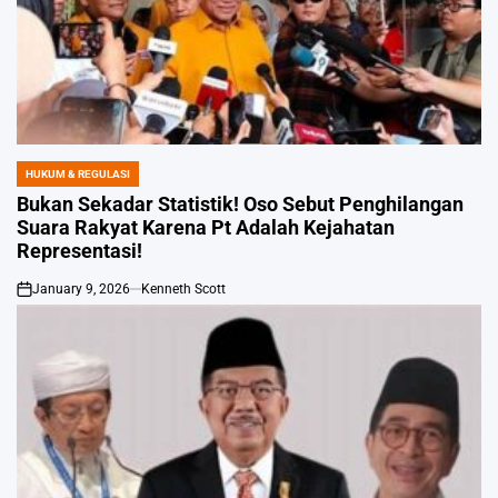
HUKUM & REGULASI
POSTED
IN
Bukan Sekadar Statistik! Oso Sebut Penghilangan
Suara Rakyat Karena Pt Adalah Kejahatan
Representasi!
January 9, 2026
Kenneth Scott
on