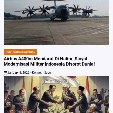
POLITIK INTERNASIONAL
POSTED
IN
Airbus A400m Mendarat Di Halim: Sinyal
Modernisasi Militer Indonesia Disorot Dunia!
January 4, 2026
Kenneth Scott
on