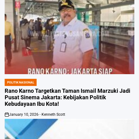
POLITIK NASIONAL
POSTED
IN
Rano Karno Targetkan Taman Ismail Marzuki Jadi
Pusat Sinema Jakarta: Kebijakan Politik
Kebudayaan Ibu Kota!
January 10, 2026
Kenneth Scott
on