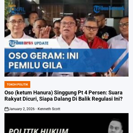
TOKOH POLITIK
POSTED
IN
Oso (ketum Hanura) Singgung Pt 4 Persen: Suara
Rakyat Dicuri, Siapa Dalang Di Balik Regulasi Ini?
January 2, 2026
Kenneth Scott
on