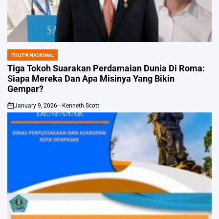
POLITIK NASIONAL
POSTED
IN
Tiga Tokoh Suarakan Perdamaian Dunia Di Roma:
Siapa Mereka Dan Apa Misinya Yang Bikin
Gempar?
January 9, 2026
Kenneth Scott
on