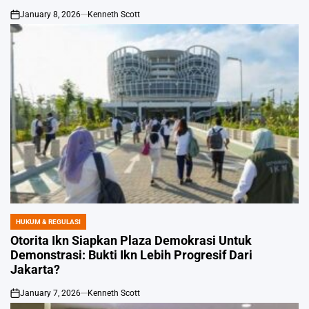
January 8, 2026
Kenneth Scott
on
HUKUM & REGULASI
POSTED
IN
Otorita Ikn Siapkan Plaza Demokrasi Untuk
Demonstrasi: Bukti Ikn Lebih Progresif Dari
Jakarta?
January 7, 2026
Kenneth Scott
on