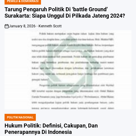
PEMILU & DEMOKRASI
POSTED
IN
Tarung Pengaruh Politik Di ‘battle Ground’
Surakarta: Siapa Unggul Di Pilkada Jateng 2024?
January 8, 2026
Kenneth Scott
on
POLITIK NASIONAL
POSTED
IN
Hukum Politik: Definisi, Cakupan, Dan
Penerapannya Di Indonesia