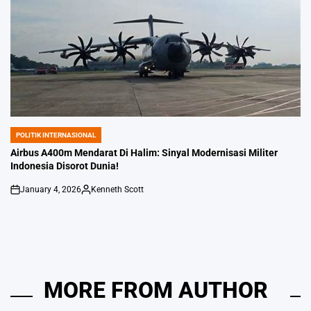
POLITIK INTERNASIONAL
POSTED
IN
Airbus A400m Mendarat Di Halim: Sinyal Modernisasi Militer
Indonesia Disorot Dunia!
January 4, 2026
Kenneth Scott
on
Posted
by
MORE FROM AUTHOR