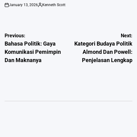
January 13, 2026
Kenneth Scott
on
Posted
by
Post
Previous:
Next:
Bahasa Politik: Gaya
Kategori Budaya Politik
navigation
Komunikasi Pemimpin
Almond Dan Powell:
Dan Maknanya
Penjelasan Lengkap