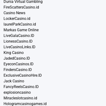
Dunia Virtual Gambling
FireScattersCasino.id
Casino News
LockerCasino.id
laurelParkCasino.id
Markas Game Online
LiveGalaCasino.ID
LionessCasino.ID
LiveCasinoLinks.ID
King Casino
JadedCasino.ID
EyeconCasinos.ID
FindersCasino.ID
ExclusiveCasinoHire.ID
Jack Casino
FancyReelsCasino.ID
explosioncasino
Miracleslotcasino.id
Hologramcasinogames.id