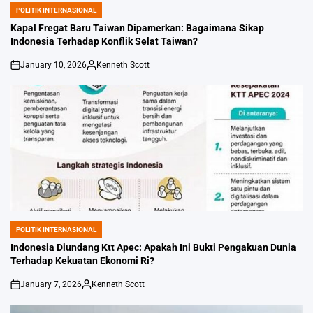
POLITIK INTERNASIONAL
POSTED
IN
Kapal Fregat Baru Taiwan Dipamerkan: Bagaimana Sikap
Indonesia Terhadap Konflik Selat Taiwan?
January 10, 2026
Kenneth Scott
on
Posted
by
POLITIK INTERNASIONAL
POSTED
IN
Indonesia Diundang Ktt Apec: Apakah Ini Bukti Pengakuan Dunia
Terhadap Kekuatan Ekonomi Ri?
January 7, 2026
Kenneth Scott
on
Posted
by