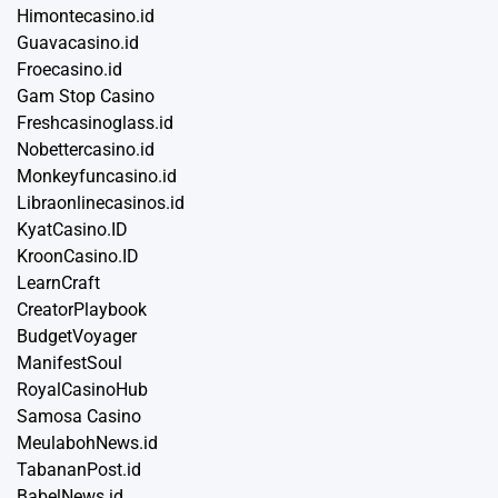
Himontecasino.id
Guavacasino.id
Froecasino.id
Gam Stop Casino
Freshcasinoglass.id
Nobettercasino.id
Monkeyfuncasino.id
Libraonlinecasinos.id
KyatCasino.ID
KroonCasino.ID
LearnCraft
CreatorPlaybook
BudgetVoyager
ManifestSoul
RoyalCasinoHub
Samosa Casino
MeulabohNews.id
TabananPost.id
BabelNews.id