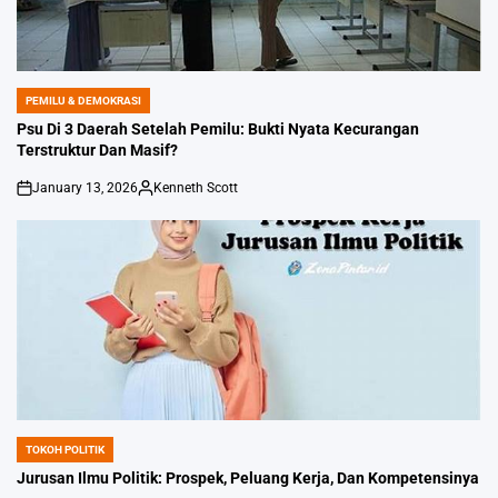
PEMILU & DEMOKRASI
POSTED
IN
Psu Di 3 Daerah Setelah Pemilu: Bukti Nyata Kecurangan
Terstruktur Dan Masif?
January 13, 2026
Kenneth Scott
on
Posted
by
TOKOH POLITIK
POSTED
IN
Jurusan Ilmu Politik: Prospek, Peluang Kerja, Dan Kompetensinya