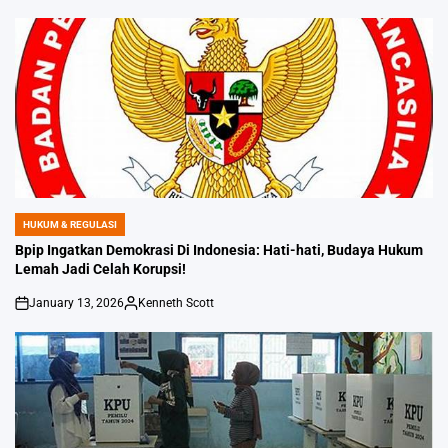
HUKUM & REGULASI
POSTED
IN
Bpip Ingatkan Demokrasi Di Indonesia: Hati-hati, Budaya Hukum
Lemah Jadi Celah Korupsi!
January 13, 2026
Kenneth Scott
on
Posted
by