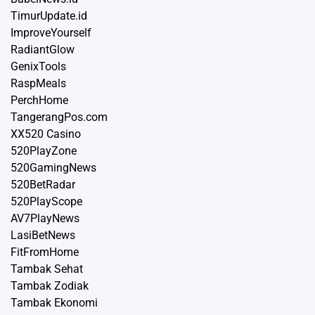
TimurUpdate.id
ImproveYourself
RadiantGlow
GenixTools
RaspMeals
PerchHome
TangerangPos.com
XX520 Casino
520PlayZone
520GamingNews
520BetRadar
520PlayScope
AV7PlayNews
LasiBetNews
FitFromHome
Tambak Sehat
Tambak Zodiak
Tambak Ekonomi