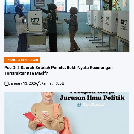
PEMILU & DEMOKRASI
POSTED
IN
Psu Di 3 Daerah Setelah Pemilu: Bukti Nyata Kecurangan
Terstruktur Dan Masif?
January 13, 2026
Kenneth Scott
on
Posted
by