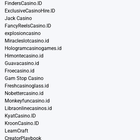
FindersCasino.ID
ExclusiveCasinoHire.ID
Jack Casino
FancyReelsCasino.ID
explosioncasino
Miracleslotcasino.id
Hologramcasinogames.id
Himontecasino.id
Guavacasino.id
Froecasino.id
Gam Stop Casino
Freshcasinoglass.id
Nobettercasino.id
Monkeyfuncasino.id
Libraonlinecasinos.id
KyatCasino.ID
KroonCasino.ID
LearnCraft
CreatorPlaybook