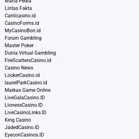
Warta Pedia
Lintas Fakta
Canlicasino.id
CasinoForms.id
MyCasinoBon.id
Forum Gambling
Master Poker
Dunia Virtual Gambling
FireScattersCasino.id
Casino News
LockerCasino.id
laurelParkCasino.id
Markas Game Online
LiveGalaCasino.ID
LionessCasino.ID
LiveCasinoLinks.ID
King Casino
JadedCasino.ID
EyeconCasinos.ID