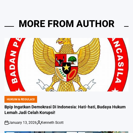
MORE FROM AUTHOR
HUKUM & REGULASI
POSTED
IN
Bpip Ingatkan Demokrasi Di Indonesia: Hati-hati, Budaya Hukum
Lemah Jadi Celah Korupsi!
January 13, 2026
Kenneth Scott
on
Posted
by