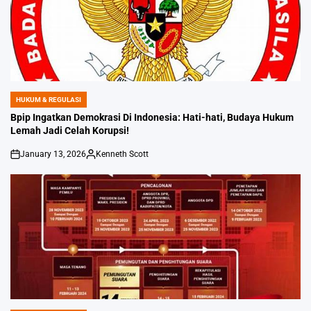
HUKUM & REGULASI
POSTED
IN
Bpip Ingatkan Demokrasi Di Indonesia: Hati-hati, Budaya Hukum
Lemah Jadi Celah Korupsi!
January 13, 2026
Kenneth Scott
on
Posted
by