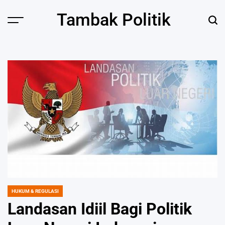
Skip
Tambak Politik
to
content
HUKUM & REGULASI
POSTED
IN
Landasan Idiil Bagi Politik