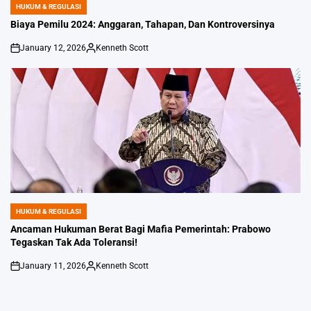
HUKUM & REGULASI
POSTED
IN
Biaya Pemilu 2024: Anggaran, Tahapan, Dan Kontroversinya
January 12, 2026
Kenneth Scott
on
Posted
by
HUKUM & REGULASI
POSTED
IN
Ancaman Hukuman Berat Bagi Mafia Pemerintah: Prabowo
Tegaskan Tak Ada Toleransi!
January 11, 2026
Kenneth Scott
on
Posted
by