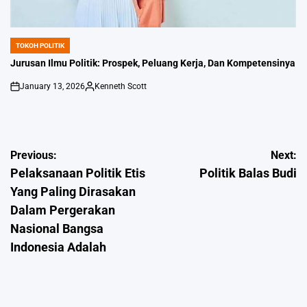
TOKOH POLITIK
POSTED
IN
Jurusan Ilmu Politik: Prospek, Peluang Kerja, Dan Kompetensinya
January 13, 2026
Kenneth Scott
on
Posted
by
Post
Previous:
Next:
Pelaksanaan Politik Etis
Politik Balas Budi
navigation
Yang Paling Dirasakan
Dalam Pergerakan
Nasional Bangsa
Indonesia Adalah