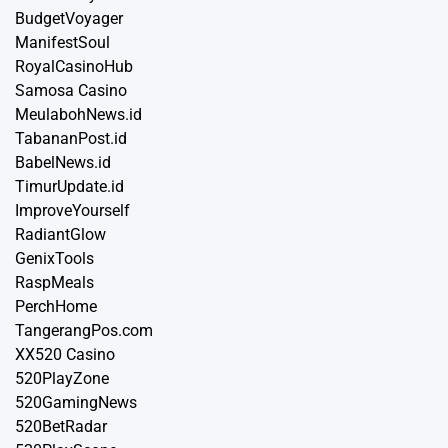
BudgetVoyager
ManifestSoul
RoyalCasinoHub
Samosa Casino
MeulabohNews.id
TabananPost.id
BabelNews.id
TimurUpdate.id
ImproveYourself
RadiantGlow
GenixTools
RaspMeals
PerchHome
TangerangPos.com
XX520 Casino
520PlayZone
520GamingNews
520BetRadar