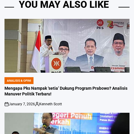
YOU MAY ALSO LIKE
ANALISIS & OPINI
POSTED
IN
Mengapa Pks Nampak ‘setia’ Dukung Program Prabowo? Analisis
Manuver Politik Terbaru!
January 7, 2026
Kenneth Scott
on
Posted
by