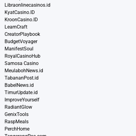
Libraonlinecasinos.id
KyatCasino.ID
KroonCasino.ID
LearnCraft
CreatorPlaybook
BudgetVoyager
ManifestSoul
RoyalCasinoHub
Samosa Casino
MeulabohNews.id
TabananPost.id
BabelNews.id
TimurUpdate.id
ImproveYourself
RadiantGlow
GenixTools
RaspMeals
PerchHome