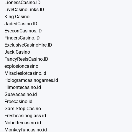
LionessCasino.ID
LiveCasinoLinks.ID
King Casino
JadedCasino.ID
EyeconCasinos.ID
FindersCasino.ID
ExclusiveCasinoHire.ID
Jack Casino
FancyReelsCasino.ID
explosioncasino
Miracleslotcasino.id
Hologramcasinogames.id
Himontecasino.id
Guavacasino.id
Froecasino.id
Gam Stop Casino
Freshcasinoglass.id
Nobettercasino.id
Monkeyfuncasino.id