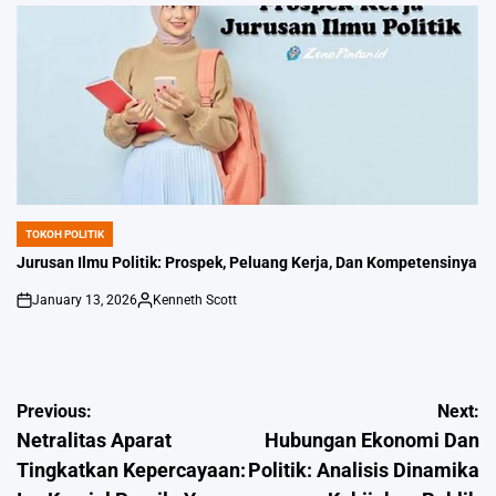
by
TOKOH POLITIK
POSTED
IN
Jurusan Ilmu Politik: Prospek, Peluang Kerja, Dan Kompetensinya
January 13, 2026
Kenneth Scott
on
Posted
by
Post
Previous:
Next:
Netralitas Aparat
Hubungan Ekonomi Dan
navigation
Tingkatkan Kepercayaan:
Politik: Analisis Dinamika