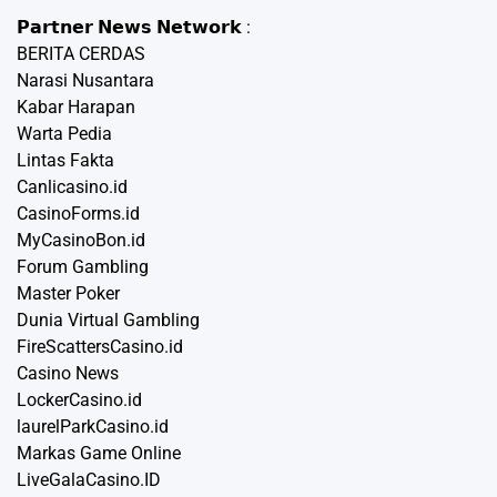
𝗣𝗮𝗿𝘁𝗻𝗲𝗿 𝗡𝗲𝘄𝘀 𝗡𝗲𝘁𝘄𝗼𝗿𝗸 :
BERITA CERDAS
Narasi Nusantara
Kabar Harapan
Warta Pedia
Lintas Fakta
Canlicasino.id
CasinoForms.id
MyCasinoBon.id
Forum Gambling
Master Poker
Dunia Virtual Gambling
FireScattersCasino.id
Casino News
LockerCasino.id
laurelParkCasino.id
Markas Game Online
LiveGalaCasino.ID