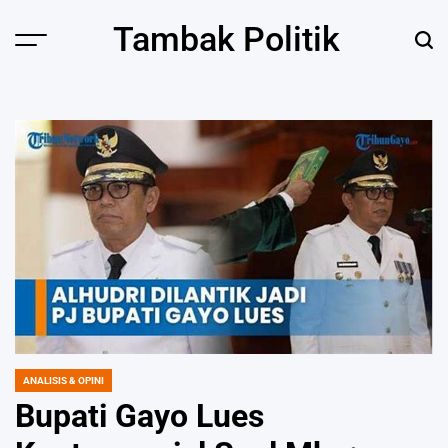
Skip
Tambak Politik
to
content
ANALISIS & OPINI
POSTED
IN
Bupati Gayo Lues