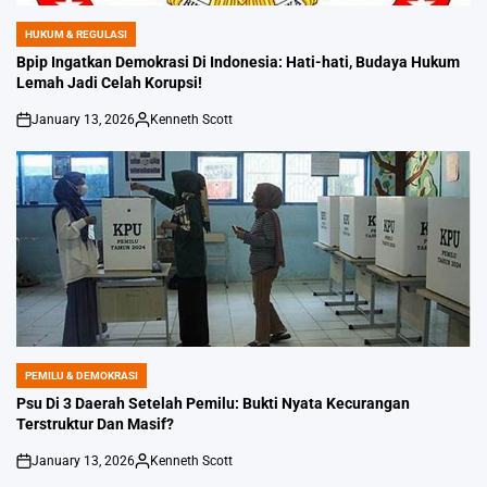
HUKUM & REGULASI
POSTED
IN
Bpip Ingatkan Demokrasi Di Indonesia: Hati-hati, Budaya Hukum
Lemah Jadi Celah Korupsi!
January 13, 2026
Kenneth Scott
on
Posted
by
PEMILU & DEMOKRASI
POSTED
IN
Psu Di 3 Daerah Setelah Pemilu: Bukti Nyata Kecurangan
Terstruktur Dan Masif?
January 13, 2026
Kenneth Scott
on
Posted