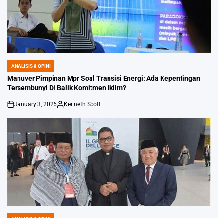
ANALISIS & OPINI
POSTED
IN
Manuver Pimpinan Mpr Soal Transisi Energi: Ada Kepentingan
Tersembunyi Di Balik Komitmen Iklim?
January 3, 2026
Kenneth Scott
on
Posted
by