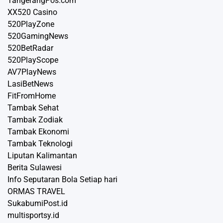
TangerangPos.com
XX520 Casino
520PlayZone
520GamingNews
520BetRadar
520PlayScope
AV7PlayNews
LasiBetNews
FitFromHome
Tambak Sehat
Tambak Zodiak
Tambak Ekonomi
Tambak Teknologi
Liputan Kalimantan
Berita Sulawesi
Info Seputaran Bola Setiap hari
ORMAS TRAVEL
SukabumiPost.id
multisportsy.id