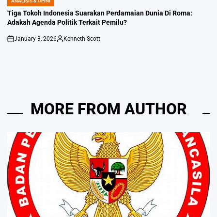
ANALISIS & OPINI
POSTED
IN
Tiga Tokoh Indonesia Suarakan Perdamaian Dunia Di Roma:
Adakah Agenda Politik Terkait Pemilu?
January 3, 2026
Kenneth Scott
on
Posted
by
MORE FROM AUTHOR