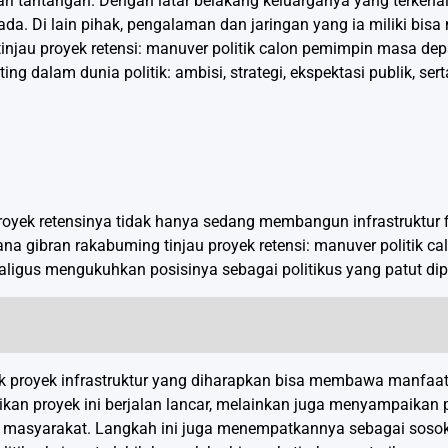
dari tantangan. Dengan latar belakang keluarganya yang terkena
a. Di lain pihak, pengalaman dan jaringan yang ia miliki bisa
injau proyek retensi: manuver politik calon pemimpin masa dep
 dalam dunia politik: ambisi, strategi, ekspektasi publik, ser
yek retensinya tidak hanya sedang membangun infrastruktur fis
ana gibran rakabuming tinjau proyek retensi: manuver politik c
ligus mengukuhkan posisinya sebagai politikus yang patut dip
nyak proyek infrastruktur yang diharapkan bisa membawa manfaa
kan proyek ini berjalan lancar, melainkan juga menyampaikan
n masyarakat. Langkah ini juga menempatkannya sebagai sosok