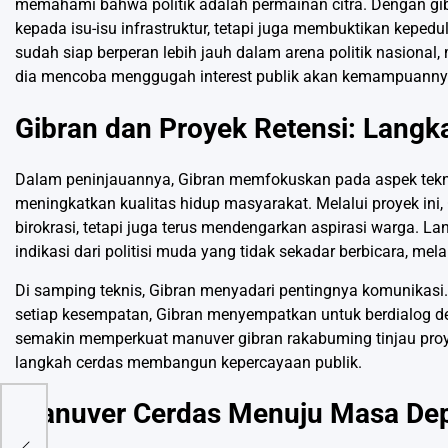
memahami bahwa politik adalah permainan citra. Dengan gibr
kepada isu-isu infrastruktur, tetapi juga membuktikan kepe
sudah siap berperan lebih jauh dalam arena politik nasiona
dia mencoba menggugah interest publik akan kemampuann
Gibran dan Proyek Retensi: Langka
Dalam peninjauannya, Gibran memfokuskan pada aspek teknis
meningkatkan kualitas hidup masyarakat. Melalui proyek ini
birokrasi, tetapi juga terus mendengarkan aspirasi warga. 
indikasi dari politisi muda yang tidak sekadar berbicara, mel
Di samping teknis, Gibran menyadari pentingnya komunikasi. P
setiap kesempatan, Gibran menyempatkan untuk berdialog d
semakin memperkuat manuver gibran rakabuming tinjau proye
langkah cerdas membangun kepercayaan publik.
Manuver Cerdas Menuju Masa De
yo
g