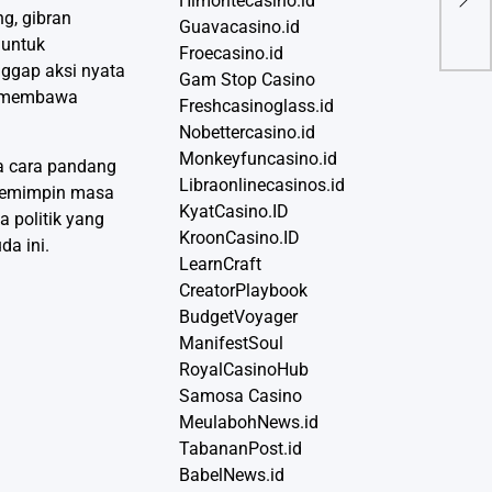
Himontecasino.id
Akti
g, gibran
Guavacasino.id
 untuk
Froecasino.id
nggap aksi nyata
Gam Stop Casino
ap membawa
Freshcasinoglass.id
Nobettercasino.id
Monkeyfuncasino.id
wa cara pandang
Libraonlinecasinos.id
n pemimpin masa
KyatCasino.ID
 politik yang
KroonCasino.ID
da ini.
LearnCraft
CreatorPlaybook
BudgetVoyager
ManifestSoul
RoyalCasinoHub
Samosa Casino
MeulabohNews.id
TabananPost.id
BabelNews.id