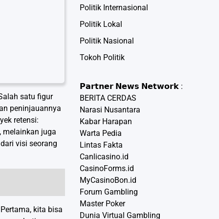
Politik Internasional
Politik Lokal
Politik Nasional
Tokoh Politik
𝗣𝗮𝗿𝘁𝗻𝗲𝗿 𝗡𝗲𝘄𝘀 𝗡𝗲𝘁𝘄𝗼𝗿𝗸 :
alah satu figur
BERITA CERDAS
gan peninjauannya
Narasi Nusantara
ek retensi:
Kabar Harapan
 melainkan juga
Warta Pedia
dari visi seorang
Lintas Fakta
Canlicasino.id
CasinoForms.id
MyCasinoBon.id
Forum Gambling
Master Poker
Pertama, kita bisa
Dunia Virtual Gambling