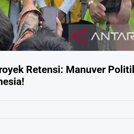
oyek Retensi: Manuver Politi
esia!