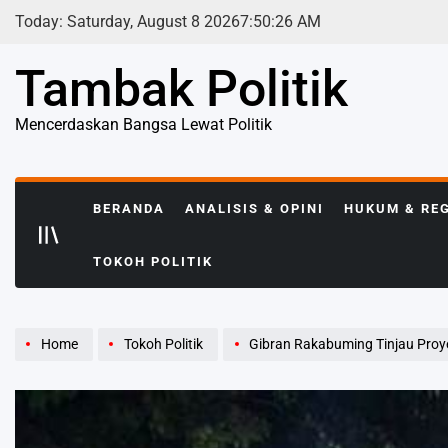
Skip
Today: Saturday, August 8 2026
7
:
50
:
27
AM
to
content
Tambak Politik
Mencerdaskan Bangsa Lewat Politik
BERANDA
ANALISIS & OPINI
HUKUM & RE
TOKOH POLITIK
Home
Tokoh Politik
Gibran Rakabuming Tinjau Proyek Retensi: 