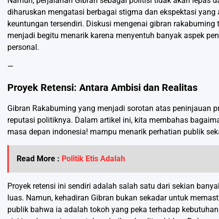
Namun, perjalanan Gibran sebagai politisi tidak akan lepas 
diharuskan mengatasi berbagai stigma dan ekspektasi yang ad
keuntungan tersendiri. Diskusi mengenai gibran rakabuming t
menjadi begitu menarik karena menyentuh banyak aspek penting
personal.
—
Proyek Retensi: Antara Ambisi dan Realitas
Gibran Rakabuming yang menjadi sorotan atas peninjauan pro
reputasi politiknya. Dalam artikel ini, kita membahas bagaim
masa depan indonesia! mampu menarik perhatian publik seka
Read More :
Politik Etis Adalah
Proyek retensi ini sendiri adalah salah satu dari sekian ba
luas. Namun, kehadiran Gibran bukan sekadar untuk memasti
publik bahwa ia adalah tokoh yang peka terhadap kebutuha