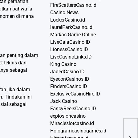
kan perhatian
FireScattersCasino.id
hatkan bahwa ia
Casino News
h momen di mana
LockerCasino.id
laurelParkCasino.id
Markas Game Online
LiveGalaCasino.ID
LionessCasino.ID
nan penting dalam
LiveCasinoLinks.ID
t teknis dan
King Casino
tnya sebagai
JadedCasino.ID
EyeconCasinos.ID
FindersCasino.ID
ran jika dalam
ExclusiveCasinoHire.ID
. Tindakan ini
Jack Casino
sia! sebagai
FancyReelsCasino.ID
explosioncasino
Miracleslotcasino.id
Pol
Hologramcasinogames.id
2024