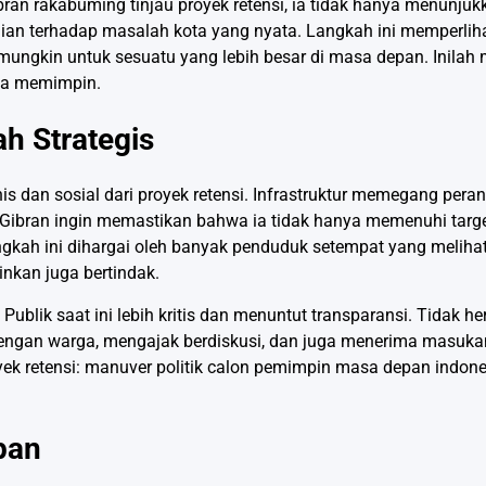
an rakabuming tinjau proyek retensi, ia tidak hanya menunjuk
dulian terhadap masalah kota yang nyata. Langkah ini memperli
l, mungkin untuk sesuatu yang lebih besar di masa depan. Inila
ya memimpin.
h Strategis
 dan sosial dari proyek retensi. Infrastruktur memegang pera
, Gibran ingin memastikan bahwa ia tidak hanya memenuhi targe
Langkah ini dihargai oleh banyak penduduk setempat yang meliha
ainkan juga bertindak.
ublik saat ini lebih kritis dan menuntut transparansi. Tidak he
engan warga, mengajak berdiskusi, dan juga menerima masukan
k retensi: manuver politik calon pemimpin masa depan indone
pan