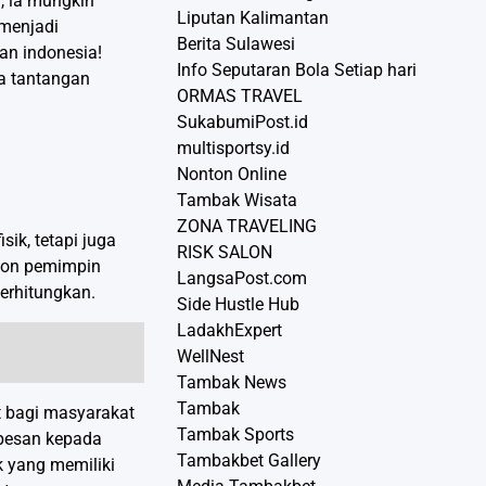
l, ia mungkin
Liputan Kalimantan
 menjadi
Berita Sulawesi
an indonesia!
Info Seputaran Bola Setiap hari
ta tantangan
ORMAS TRAVEL
SukabumiPost.id
multisportsy.id
Nonton Online
Tambak Wisata
ZONA TRAVELING
ik, tetapi juga
RISK SALON
alon pemimpin
LangsaPost.com
erhitungkan.
Side Hustle Hub
LadakhExpert
WellNest
Tambak News
Tambak
t bagi masyarakat
Tambak Sports
 pesan kepada
Tambakbet Gallery
 yang memiliki