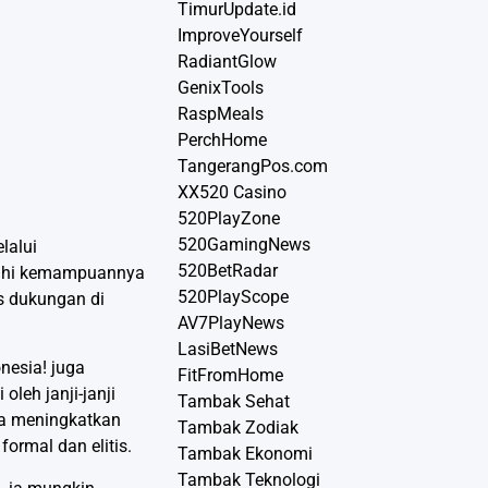
TimurUpdate.id
ImproveYourself
RadiantGlow
GenixTools
RaspMeals
PerchHome
TangerangPos.com
XX520 Casino
520PlayZone
520GamingNews
lalui
520BetRadar
bawahi kemampuannya
520PlayScope
is dukungan di
AV7PlayNews
LasiBetNews
nesia! juga
FitFromHome
leh janji-janji
Tambak Sehat
ya meningkatkan
Tambak Zodiak
formal dan elitis.
Tambak Ekonomi
Tambak Teknologi