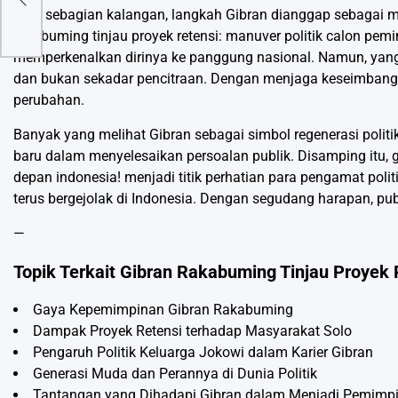
k?
Bagi sebagian kalangan, langkah Gibran dianggap sebagai ma
rakabuming tinjau proyek retensi: manuver politik calon pem
memperkenalkan dirinya ke panggung nasional. Namun, yang l
dan bukan sekadar pencitraan. Dengan menjaga keseimbanga
perubahan.
Banyak yang melihat Gibran sebagai simbol regenerasi poli
baru dalam menyelesaikan persoalan publik. Disamping itu, 
depan indonesia! menjadi titik perhatian para pengamat pol
terus bergejolak di Indonesia. Dengan segudang harapan, publ
—
Topik Terkait Gibran Rakabuming Tinjau Proyek 
Gaya Kepemimpinan Gibran Rakabuming
Dampak Proyek Retensi terhadap Masyarakat Solo
Pengaruh Politik Keluarga Jokowi dalam Karier Gibran
Generasi Muda dan Perannya di Dunia Politik
Tantangan yang Dihadapi Gibran dalam Menjadi Pemimp