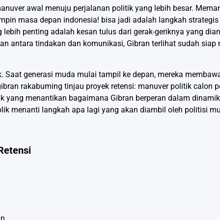
nuver awal menuju perjalanan politik yang lebih besar. Meman
impin masa depan indonesia! bisa jadi adalah langkah strategis
ebih penting adalah kesan tulus dari gerak-geriknya yang dia
n antara tindakan dan komunikasi, Gibran terlihat sudah si
tik. Saat generasi muda mulai tampil ke depan, mereka memba
gibran rakabuming tinjau proyek retensi: manuver politik calo
itik yang menantikan bagaimana Gibran berperan dalam dinamika
ik menanti langkah apa lagi yang akan diambil oleh politisi mu
Retensi
in