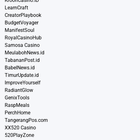
KroonCasino.ID
LearnCraft
CreatorPlaybook
BudgetVoyager
ManifestSoul
RoyalCasinoHub
Samosa Casino
MeulabohNews.id
TabananPost.id
BabelNews.id
TimurUpdate.id
ImproveYourself
RadiantGlow
GenixTools
RaspMeals
PerchHome
TangerangPos.com
XX520 Casino
520PlayZone