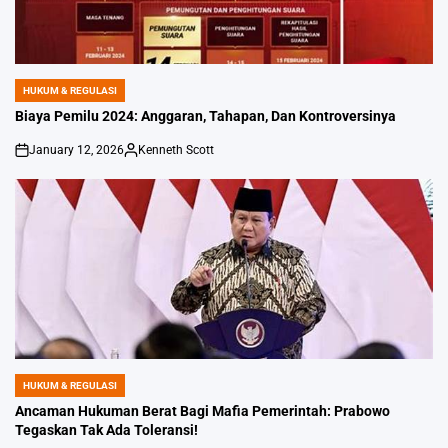
HUKUM & REGULASI
POSTED
IN
Biaya Pemilu 2024: Anggaran, Tahapan, Dan Kontroversinya
January 12, 2026
Kenneth Scott
on
Posted
by
HUKUM & REGULASI
POSTED
IN
Ancaman Hukuman Berat Bagi Mafia Pemerintah: Prabowo
Tegaskan Tak Ada Toleransi!