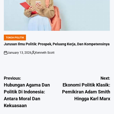
TOKOH POLITIK
POSTED
IN
Jurusan Ilmu Politik: Prospek, Peluang Kerja, Dan Kompetensinya
January 13, 2026
Kenneth Scott
on
Posted
by
Post
Previous:
Next:
Hubungan Agama Dan
Ekonomi Politik Klasik:
navigation
Politik Di Indonesia:
Pemikiran Adam Smith
Antara Moral Dan
Hingga Karl Marx
Kekuasaan