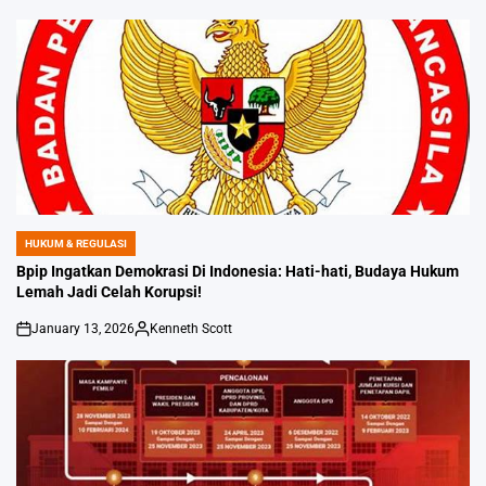
HUKUM & REGULASI
POSTED
IN
Bpip Ingatkan Demokrasi Di Indonesia: Hati-hati, Budaya Hukum
Lemah Jadi Celah Korupsi!
January 13, 2026
Kenneth Scott
on
Posted
by