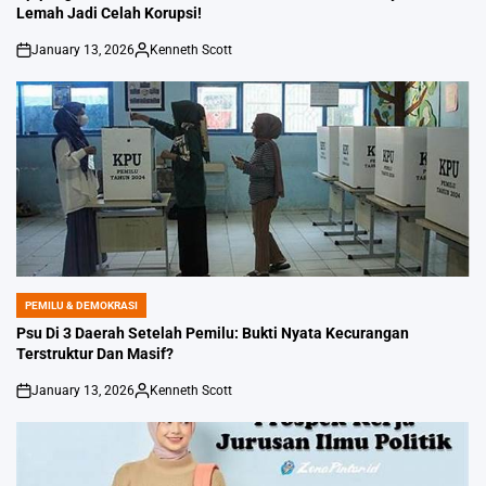
Lemah Jadi Celah Korupsi!
January 13, 2026
Kenneth Scott
on
Posted
by
PEMILU & DEMOKRASI
POSTED
IN
Psu Di 3 Daerah Setelah Pemilu: Bukti Nyata Kecurangan
Terstruktur Dan Masif?
January 13, 2026
Kenneth Scott
on
Posted
by