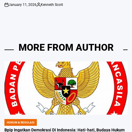
January 11, 2026
Kenneth Scott
on
Posted
by
MORE FROM AUTHOR
HUKUM & REGULASI
POSTED
IN
Bpip Ingatkan Demokrasi Di Indonesia: Hati-hati, Budaya Hukum