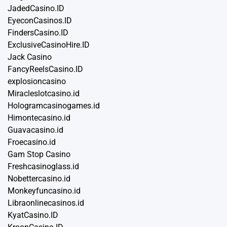
JadedCasino.ID
EyeconCasinos.ID
FindersCasino.ID
ExclusiveCasinoHire.ID
Jack Casino
FancyReelsCasino.ID
explosioncasino
Miracleslotcasino.id
Hologramcasinogames.id
Himontecasino.id
Guavacasino.id
Froecasino.id
Gam Stop Casino
Freshcasinoglass.id
Nobettercasino.id
Monkeyfuncasino.id
Libraonlinecasinos.id
KyatCasino.ID