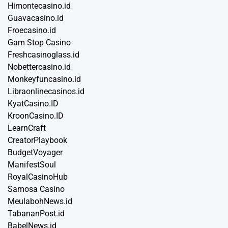
Himontecasino.id
Guavacasino.id
Froecasino.id
Gam Stop Casino
Freshcasinoglass.id
Nobettercasino.id
Monkeyfuncasino.id
Libraonlinecasinos.id
KyatCasino.ID
KroonCasino.ID
LearnCraft
CreatorPlaybook
BudgetVoyager
ManifestSoul
RoyalCasinoHub
Samosa Casino
MeulabohNews.id
TabananPost.id
BabelNews.id