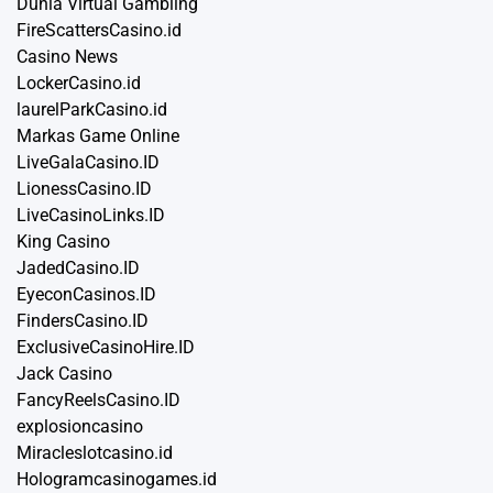
Dunia Virtual Gambling
FireScattersCasino.id
Casino News
LockerCasino.id
laurelParkCasino.id
Markas Game Online
LiveGalaCasino.ID
LionessCasino.ID
LiveCasinoLinks.ID
King Casino
JadedCasino.ID
EyeconCasinos.ID
FindersCasino.ID
ExclusiveCasinoHire.ID
Jack Casino
FancyReelsCasino.ID
explosioncasino
Miracleslotcasino.id
Hologramcasinogames.id