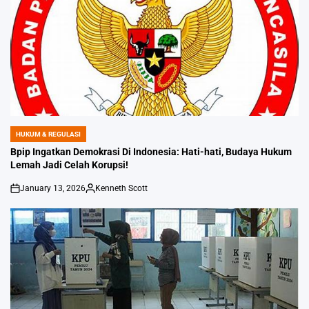
HUKUM & REGULASI
POSTED
IN
Bpip Ingatkan Demokrasi Di Indonesia: Hati-hati, Budaya Hukum
Lemah Jadi Celah Korupsi!
January 13, 2026
Kenneth Scott
on
Posted
by