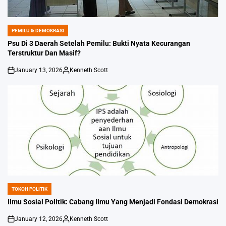
PEMILU & DEMOKRASI
POSTED
IN
Psu Di 3 Daerah Setelah Pemilu: Bukti Nyata Kecurangan
Terstruktur Dan Masif?
January 13, 2026
Kenneth Scott
on
Posted
by
TOKOH POLITIK
POSTED
IN
Ilmu Sosial Politik: Cabang Ilmu Yang Menjadi Fondasi Demokrasi
January 12, 2026
Kenneth Scott
on
Posted