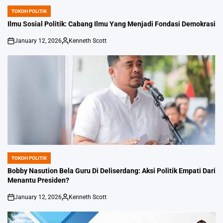
TOKOH POLITIK
POSTED
IN
Ilmu Sosial Politik: Cabang Ilmu Yang Menjadi Fondasi Demokrasi
January 12, 2026
Kenneth Scott
on
Posted
by
TOKOH POLITIK
POSTED
IN
Bobby Nasution Bela Guru Di Deliserdang: Aksi Politik Empati Dari
Menantu Presiden?
January 12, 2026
Kenneth Scott
on
Posted
by