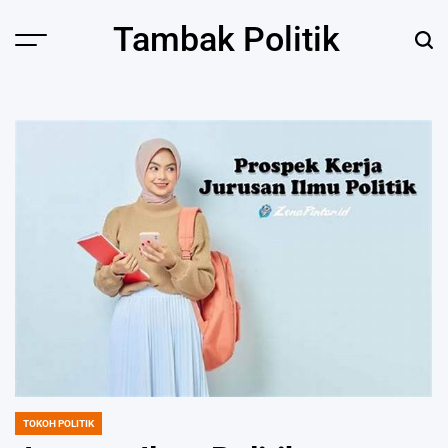
Skip
Tambak Politik
to
content
TOKOH POLITIK
POSTED
IN