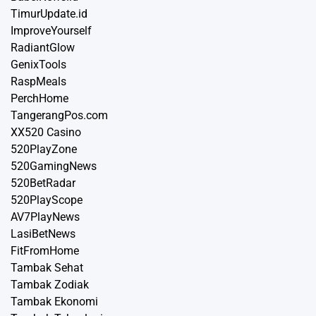
TimurUpdate.id
ImproveYourself
RadiantGlow
GenixTools
RaspMeals
PerchHome
TangerangPos.com
XX520 Casino
520PlayZone
520GamingNews
520BetRadar
520PlayScope
AV7PlayNews
LasiBetNews
FitFromHome
Tambak Sehat
Tambak Zodiak
Tambak Ekonomi