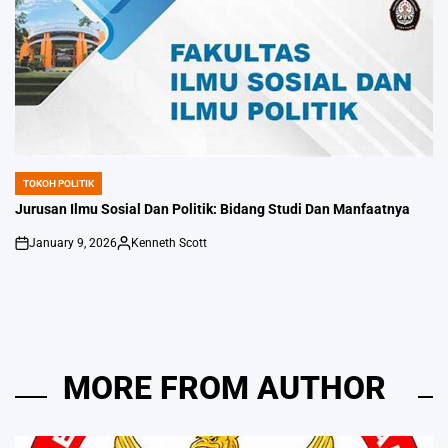
TOKOH POLITIK
POSTED
IN
Jurusan Ilmu Sosial Dan Politik: Bidang Studi Dan Manfaatnya
January 9, 2026
Kenneth Scott
on
Posted
by
MORE FROM AUTHOR