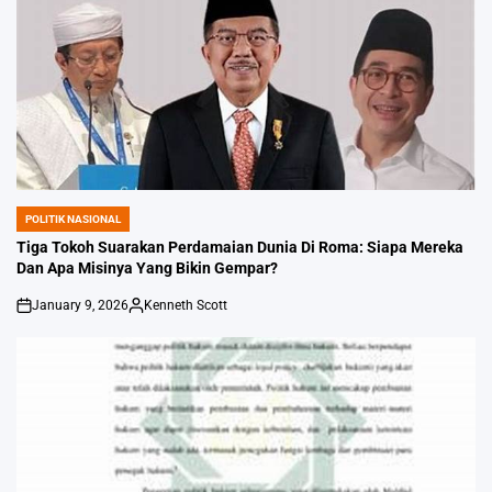
POLITIK NASIONAL
POSTED
IN
Tiga Tokoh Suarakan Perdamaian Dunia Di Roma: Siapa Mereka
Dan Apa Misinya Yang Bikin Gempar?
January 9, 2026
Kenneth Scott
on
Posted
by