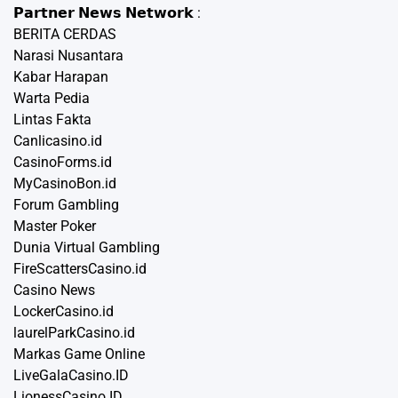
𝗣𝗮𝗿𝘁𝗻𝗲𝗿 𝗡𝗲𝘄𝘀 𝗡𝗲𝘁𝘄𝗼𝗿𝗸 :
BERITA CERDAS
Narasi Nusantara
Kabar Harapan
Warta Pedia
Lintas Fakta
Canlicasino.id
CasinoForms.id
MyCasinoBon.id
Forum Gambling
Master Poker
Dunia Virtual Gambling
FireScattersCasino.id
Casino News
LockerCasino.id
laurelParkCasino.id
Markas Game Online
LiveGalaCasino.ID
LionessCasino.ID