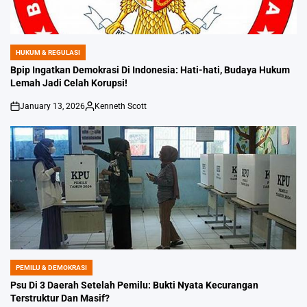
HUKUM & REGULASI
POSTED
IN
Bpip Ingatkan Demokrasi Di Indonesia: Hati-hati, Budaya Hukum
Lemah Jadi Celah Korupsi!
January 13, 2026
Kenneth Scott
on
Posted
by
PEMILU & DEMOKRASI
POSTED
IN
Psu Di 3 Daerah Setelah Pemilu: Bukti Nyata Kecurangan
Terstruktur Dan Masif?