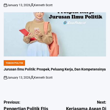
January 13, 2026
Kenneth Scott
on
Posted
by
TOKOH POLITIK
POSTED
IN
Jurusan Ilmu Politik: Prospek, Peluang Kerja, Dan Kompetensinya
January 13, 2026
Kenneth Scott
on
Posted
by
Post
Previous:
Next:
Pengertian Politik Etis
Kerjasama Asean Di