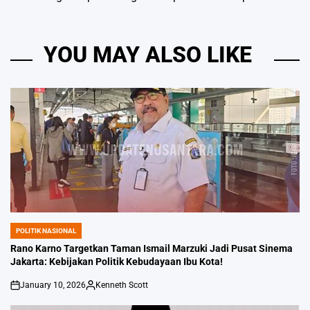
YOU MAY ALSO LIKE
POLITIK NASIONAL
POSTED
IN
Rano Karno Targetkan Taman Ismail Marzuki Jadi Pusat Sinema
Jakarta: Kebijakan Politik Kebudayaan Ibu Kota!
January 10, 2026
Kenneth Scott
on
Posted
by