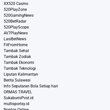
XX520 Casino
520PlayZone
520GamingNews
520BetRadar
520PlayScope
AV7PlayNews
LasiBetNews
FitFromHome
Tambak Sehat
Tambak Zodiak
Tambak Ekonomi
Tambak Teknologi
Liputan Kalimantan
Berita Sulawesi
Info Seputaran Bola Setiap hari
ORMAS TRAVEL
SukabumiPost.id
multisportsy.id
Nonton Online