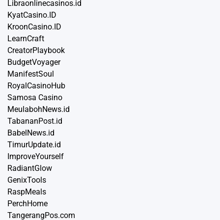
Libraonlinecasinos.id
KyatCasino.ID
KroonCasino.ID
LearnCraft
CreatorPlaybook
BudgetVoyager
ManifestSoul
RoyalCasinoHub
Samosa Casino
MeulabohNews.id
TabananPost.id
BabelNews.id
TimurUpdate.id
ImproveYourself
RadiantGlow
GenixTools
RaspMeals
PerchHome
TangerangPos.com