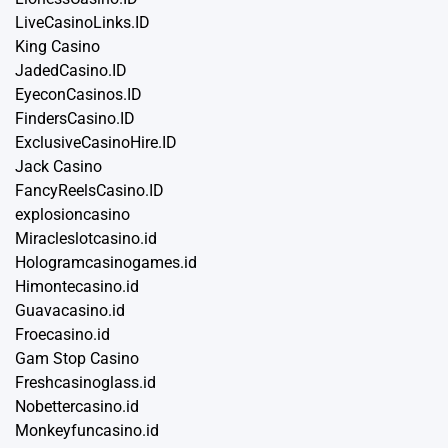
LiveCasinoLinks.ID
King Casino
JadedCasino.ID
EyeconCasinos.ID
FindersCasino.ID
ExclusiveCasinoHire.ID
Jack Casino
FancyReelsCasino.ID
explosioncasino
Miracleslotcasino.id
Hologramcasinogames.id
Himontecasino.id
Guavacasino.id
Froecasino.id
Gam Stop Casino
Freshcasinoglass.id
Nobettercasino.id
Monkeyfuncasino.id