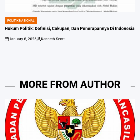
POLITIK NASIONAL
POSTED
IN
Hukum Politik: Definisi, Cakupan, Dan Penerapannya Di Indonesia
January 8, 2026
Kenneth Scott
on
Posted
by
MORE FROM AUTHOR