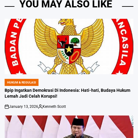
YOU MAY ALSO LIKE
HUKUM & REGULASI
POSTED
IN
Bpip Ingatkan Demokrasi Di Indonesia: Hati-hati, Budaya Hukum
Lemah Jadi Celah Korupsi!
January 13, 2026
Kenneth Scott
on
Posted
by