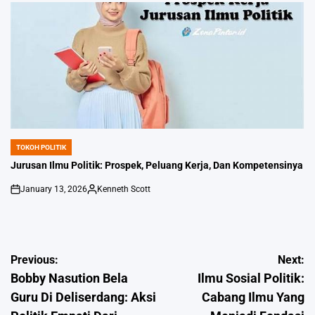
TOKOH POLITIK
POSTED
IN
Jurusan Ilmu Politik: Prospek, Peluang Kerja, Dan Kompetensinya
January 13, 2026
Kenneth Scott
on
Posted
by
Post
Previous:
Next:
Bobby Nasution Bela
Ilmu Sosial Politik:
navigation
Guru Di Deliserdang: Aksi
Cabang Ilmu Yang