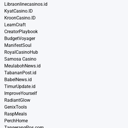
Libraonlinecasinos.id
KyatCasino.ID
KroonCasino.ID
LearnCraft
CreatorPlaybook
BudgetVoyager
ManifestSoul
RoyalCasinoHub
Samosa Casino
MeulabohNews.id
TabananPost.id
BabelNews.id
TimurUpdate.id
ImproveYourself
RadiantGlow
GenixTools
RaspMeals
PerchHome
TangerangPos.com