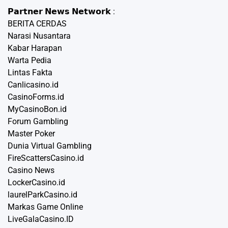
𝗣𝗮𝗿𝘁𝗻𝗲𝗿 𝗡𝗲𝘄𝘀 𝗡𝗲𝘁𝘄𝗼𝗿𝗸 :
BERITA CERDAS
Narasi Nusantara
Kabar Harapan
Warta Pedia
Lintas Fakta
Canlicasino.id
CasinoForms.id
MyCasinoBon.id
Forum Gambling
Master Poker
Dunia Virtual Gambling
FireScattersCasino.id
Casino News
LockerCasino.id
laurelParkCasino.id
Markas Game Online
LiveGalaCasino.ID