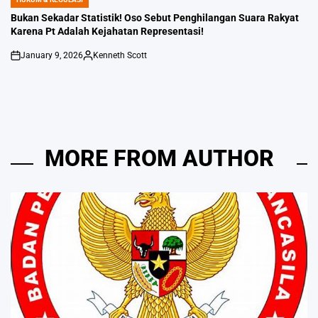
POSTED
IN
Bukan Sekadar Statistik! Oso Sebut Penghilangan Suara Rakyat
Karena Pt Adalah Kejahatan Representasi!
January 9, 2026
Kenneth Scott
on
Posted
by
MORE FROM AUTHOR