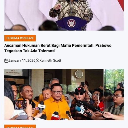
HUKUM & REGULASI
POSTED
IN
Ancaman Hukuman Berat Bagi Mafia Pemerintah: Prabowo
Tegaskan Tak Ada Toleransi!
January 11, 2026
Kenneth Scott
on
Posted
by
HUKUM & REGULASI