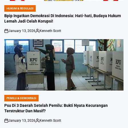
HUKUM & REGULASI
POSTED
IN
Bpip Ingatkan Demokrasi Di Indonesia: Hati-hati, Budaya Hukum
Lemah Jadi Celah Korupsi!
January 13, 2026
Kenneth Scott
on
Posted
by
PEMILU & DEMOKRASI
POSTED
IN
Psu Di 3 Daerah Setelah Pemilu: Bukti Nyata Kecurangan
Terstruktur Dan Masif?
January 13, 2026
Kenneth Scott
on
Posted
by