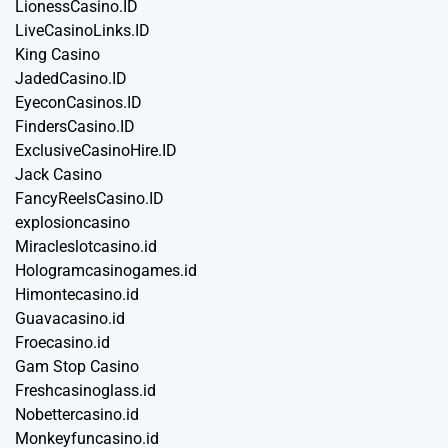
LionessCasino.ID
LiveCasinoLinks.ID
King Casino
JadedCasino.ID
EyeconCasinos.ID
FindersCasino.ID
ExclusiveCasinoHire.ID
Jack Casino
FancyReelsCasino.ID
explosioncasino
Miracleslotcasino.id
Hologramcasinogames.id
Himontecasino.id
Guavacasino.id
Froecasino.id
Gam Stop Casino
Freshcasinoglass.id
Nobettercasino.id
Monkeyfuncasino.id