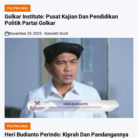
POLITIK LOKAL
POSTED
IN
Golkar Institute: Pusat Kajian Dan Pendidikan
Politik Partai Golkar
November 29, 2025
Kenneth Scott
on
POLITIK LOKAL
POSTED
IN
Heri Budianto Perindo: Kiprah Dan Pandangannya