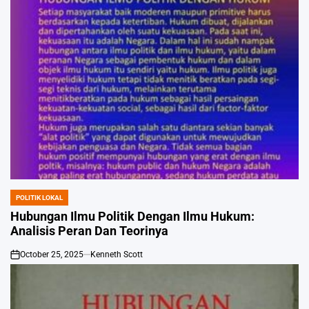
POLITIK LOKAL
POSTED
IN
Hubungan Ilmu Politik Dengan Ilmu Hukum:
Analisis Peran Dan Teorinya
October 25, 2025
Kenneth Scott
on