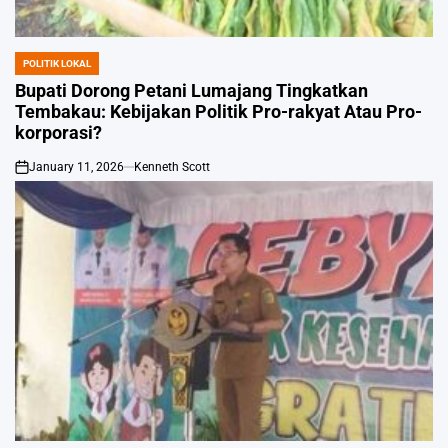
POLITIK LOKAL
POSTED
IN
Bupati Dorong Petani Lumajang Tingkatkan
Tembakau: Kebijakan Politik Pro-rakyat Atau Pro-
korporasi?
January 11, 2026
Kenneth Scott
on