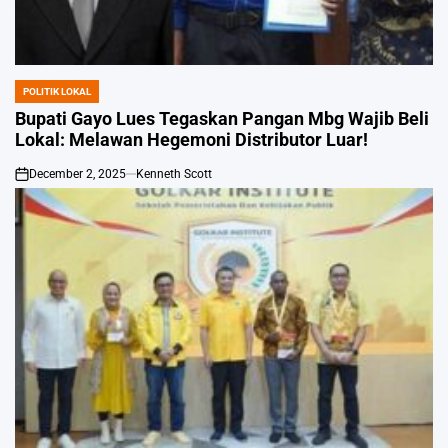
POLITIK LOKAL
POSTED
IN
Bupati Gayo Lues Tegaskan Pangan Mbg Wajib Beli
Lokal: Melawan Hegemoni Distributor Luar!
December 2, 2025
Kenneth Scott
on