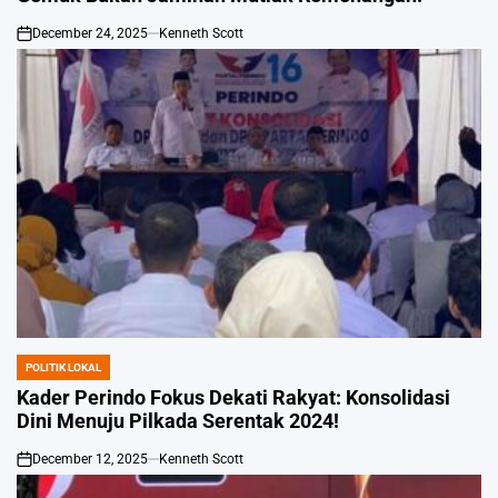
December 24, 2025
Kenneth Scott
on
POLITIK LOKAL
POSTED
IN
Kader Perindo Fokus Dekati Rakyat: Konsolidasi
Dini Menuju Pilkada Serentak 2024!
December 12, 2025
Kenneth Scott
on