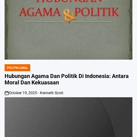
POLITIK LOKAL
POSTED
IN
Hubungan Agama Dan Politik Di Indonesia: Antara
Moral Dan Kekuasaan
October 19, 2025
Kenneth Scott
on