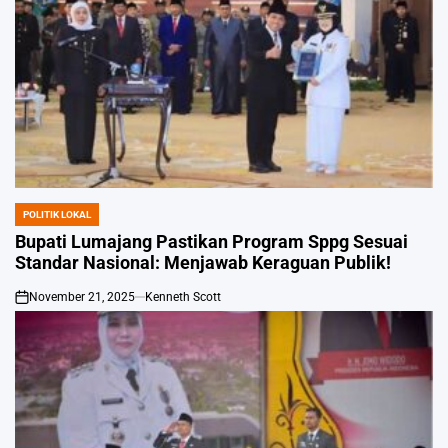
POLITIK LOKAL
POSTED
IN
Bupati Lumajang Pastikan Program Sppg Sesuai
Standar Nasional: Menjawab Keraguan Publik!
November 21, 2025
Kenneth Scott
on