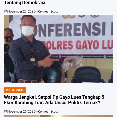
Tentang Demokrasi
November 27, 2025
Kenneth Scott
on
POLITIK LOKAL
POSTED
IN
Warga Jengkel, Satpol Pp Gayo Lues Tangkap 5
Ekor Kambing Liar: Ada Unsur Politik Ternak?
November 25, 2025
Kenneth Scott
on