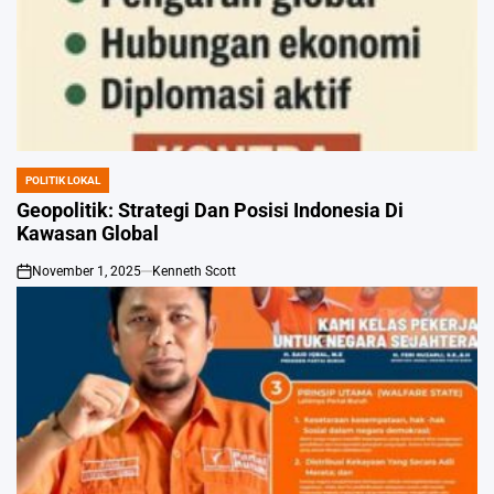
POLITIK LOKAL
POSTED
IN
Geopolitik: Strategi Dan Posisi Indonesia Di
Kawasan Global
November 1, 2025
Kenneth Scott
on