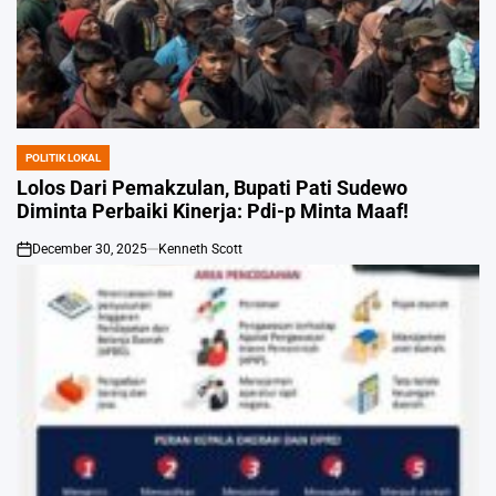
POLITIK LOKAL
POSTED
IN
Lolos Dari Pemakzulan, Bupati Pati Sudewo
Diminta Perbaiki Kinerja: Pdi-p Minta Maaf!
December 30, 2025
Kenneth Scott
on