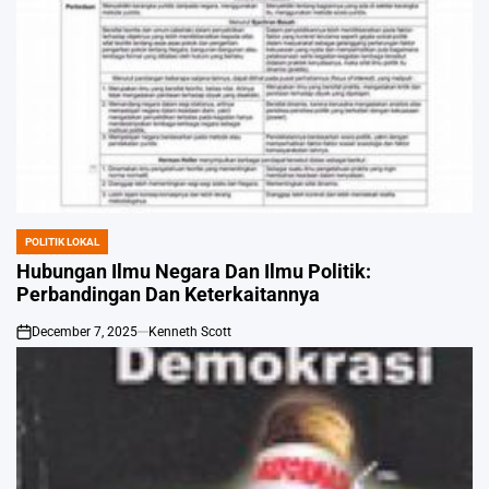
POLITIK LOKAL
POSTED
IN
Hubungan Ilmu Negara Dan Ilmu Politik:
Perbandingan Dan Keterkaitannya
December 7, 2025
Kenneth Scott
on