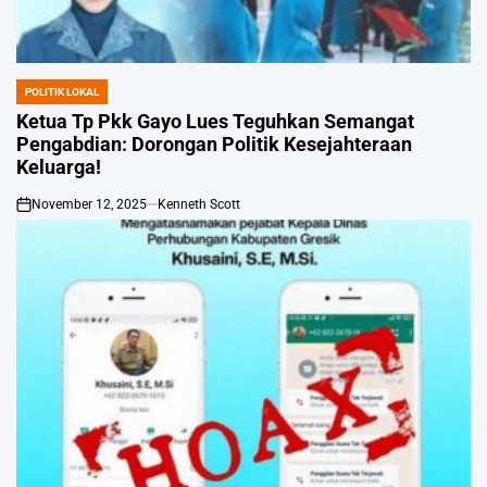
POLITIK LOKAL
POSTED
IN
Ketua Tp Pkk Gayo Lues Teguhkan Semangat
Pengabdian: Dorongan Politik Kesejahteraan
Keluarga!
November 12, 2025
Kenneth Scott
on