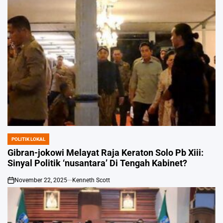
POLITIK LOKAL
POSTED
IN
Gibran-jokowi Melayat Raja Keraton Solo Pb Xiii:
Sinyal Politik ‘nusantara’ Di Tengah Kabinet?
November 22, 2025
Kenneth Scott
on