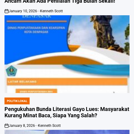
Ancam Akan Ada Penilaian Tiga Bulan Sekali!
January 10, 2026
Kenneth Scott
on
POLITIK LOKAL
POSTED
IN
Pengukuhan Bunda Literasi Gayo Lues: Masyarakat
Kurang Minat Baca, Siapa Yang Salah?
January 8, 2026
Kenneth Scott
on