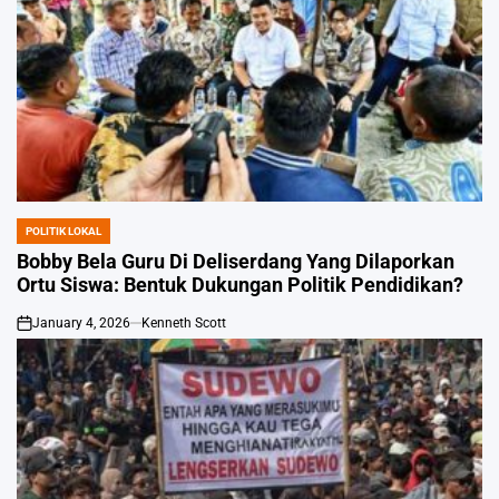
POLITIK LOKAL
POSTED
IN
Bobby Bela Guru Di Deliserdang Yang Dilaporkan
Ortu Siswa: Bentuk Dukungan Politik Pendidikan?
January 4, 2026
Kenneth Scott
on