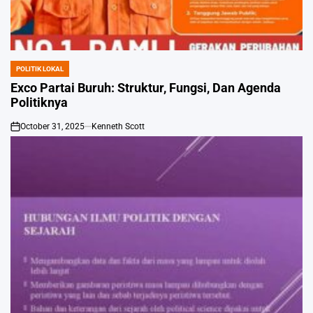
POLITIK LOKAL
POSTED
IN
Exco Partai Buruh: Struktur, Fungsi, Dan Agenda
Politiknya
October 31, 2025
Kenneth Scott
on