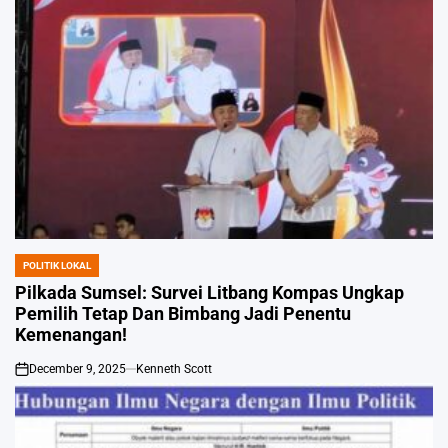
POLITIK LOKAL
POSTED
IN
Pilkada Sumsel: Survei Litbang Kompas Ungkap
Pemilih Tetap Dan Bimbang Jadi Penentu
Kemenangan!
December 9, 2025
Kenneth Scott
on