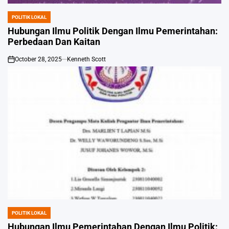
POLITIK LOKAL
POSTED
IN
Hubungan Ilmu Politik Dengan Ilmu Pemerintahan:
Perbedaan Dan Kaitan
October 28, 2025
Kenneth Scott
on
POLITIK LOKAL
POSTED
IN
Hubungan Ilmu Pemerintahan Dengan Ilmu Politik: