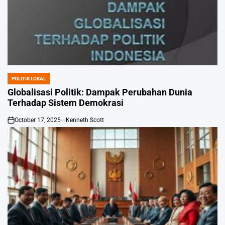
POLITIK LOKAL
POSTED
IN
Globalisasi Politik: Dampak Perubahan Dunia
Terhadap Sistem Demokrasi
October 17, 2025
Kenneth Scott
on