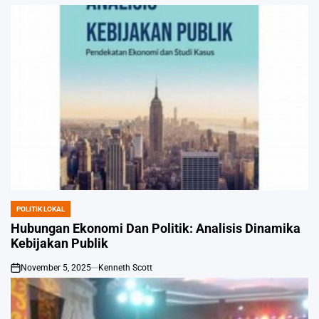
on
POLITIK LOKAL
POSTED
IN
Hubungan Ekonomi Dan Politik: Analisis Dinamika
Kebijakan Publik
November 5, 2025
Kenneth Scott
on