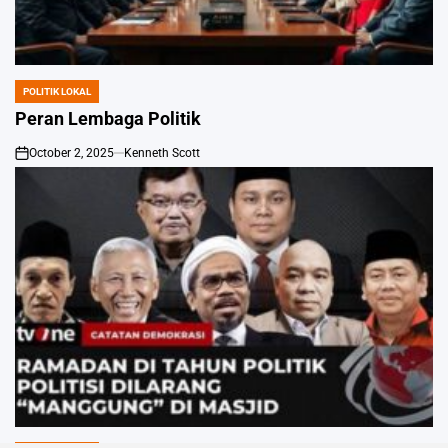
POLITIK LOKAL
POSTED
IN
Peran Lembaga Politik
October 2, 2025
Kenneth Scott
on