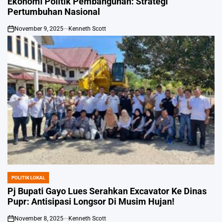
Ekonomi Politik Pembangunan: Strategi
Pertumbuhan Nasional
November 9, 2025
Kenneth Scott
on
POLITIK LOKAL
POSTED
IN
Pj Bupati Gayo Lues Serahkan Excavator Ke Dinas
Pupr: Antisipasi Longsor Di Musim Hujan!
November 8, 2025
Kenneth Scott