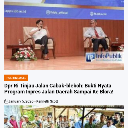
POLITIK LOKAL
POSTED
IN
Dpr Ri Tinjau Jalan Cabak-bleboh: Bukti Nyata
Program Inpres Jalan Daerah Sampai Ke Blora!
January 5, 2026
Kenneth Scott
on