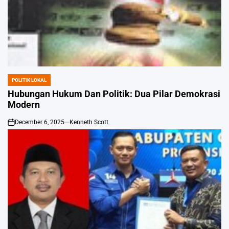
POLITIK LOKAL
POSTED
IN
Hubungan Hukum Dan Politik: Dua Pilar Demokrasi
Modern
December 6, 2025
Kenneth Scott
on