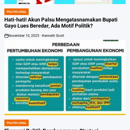
POLITIK LOKAL
POSTED
IN
Hati-hati! Akun Palsu Mengatasnamakan Bupati
Gayo Lues Beredar, Ada Motif Politik?
November 10, 2025
Kenneth Scott
on
POLITIK LOKAL
POSTED
IN