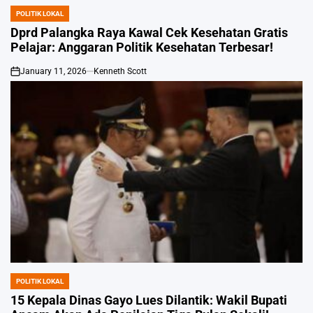
POLITIK LOKAL
POSTED
IN
Dprd Palangka Raya Kawal Cek Kesehatan Gratis
Pelajar: Anggaran Politik Kesehatan Terbesar!
January 11, 2026
Kenneth Scott
on
POLITIK LOKAL
POSTED
IN
15 Kepala Dinas Gayo Lues Dilantik: Wakil Bupati