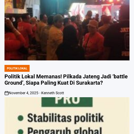
POLITIK LOKAL
POSTED
IN
Politik Lokal Memanas! Pilkada Jateng Jadi ‘battle
Ground’, Siapa Paling Kuat Di Surakarta?
November 4, 2025
Kenneth Scott
on