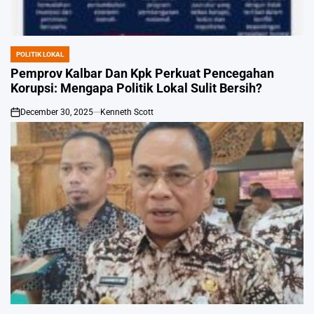
POLITIK LOKAL
POSTED
IN
Pemprov Kalbar Dan Kpk Perkuat Pencegahan
Korupsi: Mengapa Politik Lokal Sulit Bersih?
December 30, 2025
Kenneth Scott
on