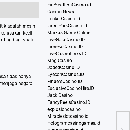
FireScattersCasino.id
Casino News
LockerCasino.id
laurelParkCasino.id
itik adalah mesin
Markas Game Online
 kerusakan kecil
LiveGalaCasino.ID
enting bagi suatu
LionessCasino.ID
LiveCasinoLinks.ID
King Casino
JadedCasino.ID
EyeconCasinos.ID
eka tidak hanya
FindersCasino.ID
g menjaga negara
ExclusiveCasinoHire.ID
Jack Casino
FancyReelsCasino.ID
explosioncasino
Miracleslotcasino.id
Hologramcasinogames.id