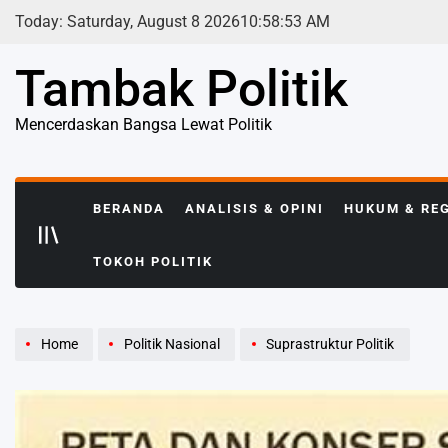
Skip
Today: Saturday, August 8 2026
10
:
58
:
54
AM
to
content
Tambak Politik
Mencerdaskan Bangsa Lewat Politik
BERANDA
ANALISIS & OPINI
HUKUM & RE
TOKOH POLITIK
Home
Politik Nasional
Suprastruktur Politik