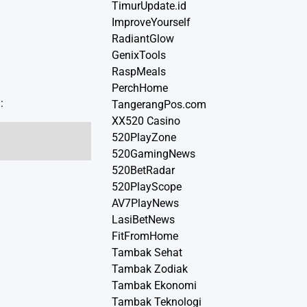
TimurUpdate.id
ImproveYourself
RadiantGlow
GenixTools
RaspMeals
PerchHome
:
TangerangPos.com
XX520 Casino
520PlayZone
520GamingNews
520BetRadar
520PlayScope
AV7PlayNews
LasiBetNews
FitFromHome
Tambak Sehat
Tambak Zodiak
Tambak Ekonomi
Tambak Teknologi