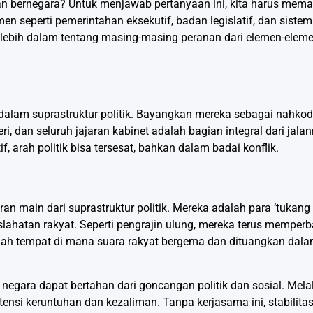
pan bernegara? Untuk menjawab pertanyaan ini, kita harus mem
men seperti pemerintahan eksekutif, badan legislatif, dan sistem
uri lebih dalam tentang masing-masing peranan dari elemen-eleme
dalam suprastruktur politik. Bayangkan mereka sebagai nahko
i, dan seluruh jajaran kabinet adalah bagian integral dari jal
f, arah politik bisa tersesat, bahkan dalam badai konflik.
an main dari suprastruktur politik. Mereka adalah para ‘tukang
ahatan rakyat. Seperti pengrajin ulung, mereka terus memper
ah tempat di mana suara rakyat bergema dan dituangkan dalam
gara dapat bertahan dari goncangan politik dan sosial. Melal
otensi keruntuhan dan kezaliman. Tanpa kerjasama ini, stabilita