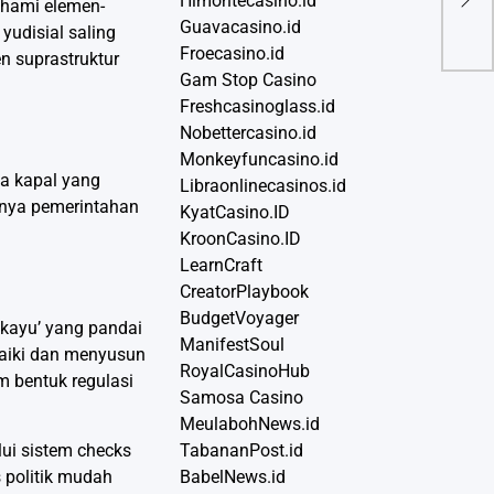
Himontecasino.id
ahami elemen-
Guavacasino.id
 yudisial saling
Froecasino.id
n suprastruktur
Gam Stop Casino
Freshcasinoglass.id
Nobettercasino.id
Monkeyfuncasino.id
da kapal yang
Libraonlinecasinos.id
annya pemerintahan
KyatCasino.ID
KroonCasino.ID
LearnCraft
CreatorPlaybook
BudgetVoyager
 kayu’ yang pandai
ManifestSoul
baiki dan menyusun
RoyalCasinoHub
 bentuk regulasi
Samosa Casino
MeulabohNews.id
ui sistem checks
TabananPost.id
s politik mudah
BabelNews.id