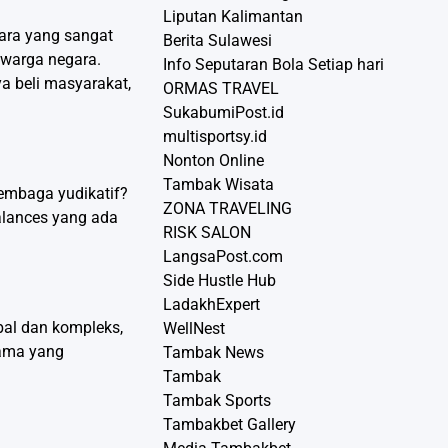
Liputan Kalimantan
gara yang sangat
Berita Sulawesi
 warga negara.
Info Seputaran Bola Setiap hari
a beli masyarakat,
ORMAS TRAVEL
SukabumiPost.id
multisportsy.id
Nonton Online
Tambak Wisata
lembaga yudikatif?
ZONA TRAVELING
alances yang ada
RISK SALON
LangsaPost.com
Side Hustle Hub
LadakhExpert
bal dan kompleks,
WellNest
tama yang
Tambak News
Tambak
Tambak Sports
Tambakbet Gallery