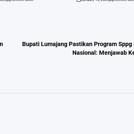
Posted
on
Posted
by
by
an
Bupati Lumajang Pastikan Program Sppg 
Nasional: Menjawab Ke