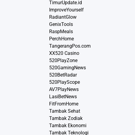
TimurUpdate.id
ImproveYourself
RadiantGlow
GenixTools
RaspMeals
PerchHome
TangerangPos.com
XX520 Casino
520PlayZone
520GamingNews
520BetRadar
520PlayScope
AV7PlayNews
LasiBetNews
FitFromHome
Tambak Sehat
Tambak Zodiak
Tambak Ekonomi
Tambak Teknologi