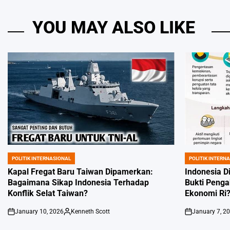
YOU MAY ALSO LIKE
POLITIK INTERNASIONAL
POLITIK INTERN
POSTED
POSTED
IN
IN
Kapal Fregat Baru Taiwan Dipamerkan:
Indonesia D
Bagaimana Sikap Indonesia Terhadap
Bukti Peng
Konflik Selat Taiwan?
Ekonomi Ri
January 10, 2026
Kenneth Scott
January 7, 2
on
Posted
on
by