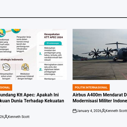
ASIONAL
POLITIK INTERNASIONAL
POSTED
IN
iundang Ktt Apec: Apakah Ini
Airbus A400m Mendarat Di
akuan Dunia Terhadap Kekuatan
Modernisasi Militer Indone
?
January 4, 2026
Kenneth Scot
on
Posted
026
Kenneth Scott
by
Posted
by