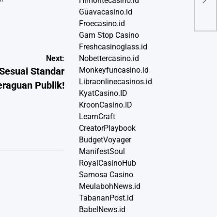
Himontecasino.id
Nas
Guavacasino.id
Publ
Froecasino.id
Gam Stop Casino
Freshcasinoglass.id
Next:
Nobettercasino.id
Monkeyfuncasino.id
Sesuai Standar
Libraonlinecasinos.id
raguan Publik!
KyatCasino.ID
KroonCasino.ID
LearnCraft
CreatorPlaybook
BudgetVoyager
ManifestSoul
RoyalCasinoHub
Samosa Casino
MeulabohNews.id
TabananPost.id
BabelNews.id