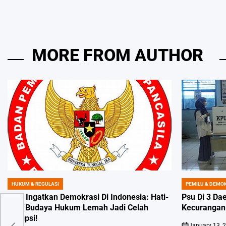
MORE FROM AUTHOR
HUKUM & REGULASI
PEMILU & DEMO
POSTED
POSTED
IN
IN
Bpip Ingatkan Demokrasi Di Indonesia: Hati-
Psu Di 3 Da
hati, Budaya Hukum Lemah Jadi Celah
Kecurangan 
tik:
Korupsi!
January 13, 