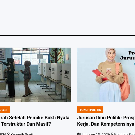
KRASI
TOKOH POLITIK
POSTED
IN
erah Setelah Pemilu: Bukti Nyata
Jurusan Ilmu Politik: Pros
Terstruktur Dan Masif?
Kerja, Dan Kompetensinya
2026
Kenneth Scott
January 13, 2026
Kenneth Sco