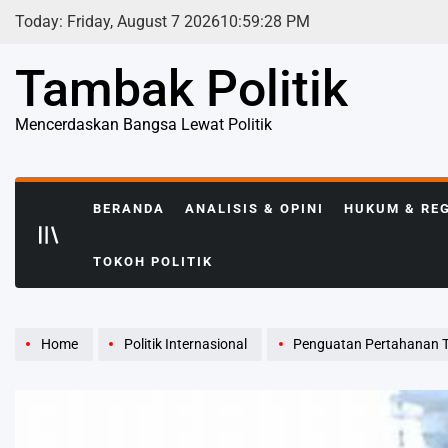
Skip
Today: Friday, August 7 2026
10
:
59
:
29
PM
to
content
Tambak Politik
Mencerdaskan Bangsa Lewat Politik
BERANDA
ANALISIS & OPINI
HUKUM & RE
TOKOH POLITIK
Home
Politik Internasional
Penguatan Pertahanan Tiga Matra