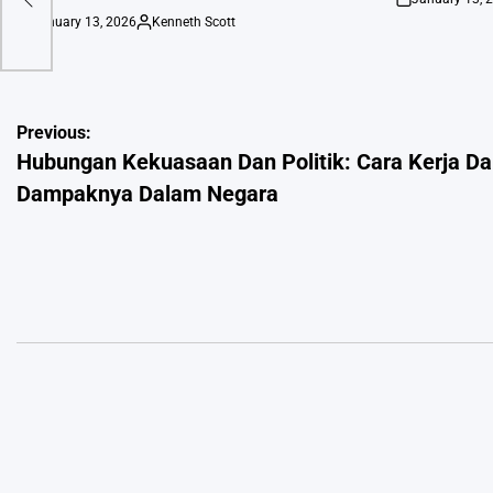
on
January 13, 2026
Kenneth Scott
on
Posted
by
Post
Previous:
Hubungan Kekuasaan Dan Politik: Cara Kerja D
navigation
Dampaknya Dalam Negara