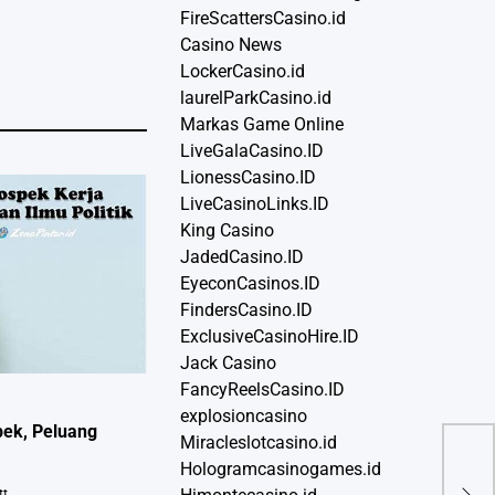
FireScattersCasino.id
Casino News
LockerCasino.id
laurelParkCasino.id
Markas Game Online
LiveGalaCasino.ID
LionessCasino.ID
LiveCasinoLinks.ID
King Casino
JadedCasino.ID
EyeconCasinos.ID
FindersCasino.ID
ExclusiveCasinoHire.ID
Jack Casino
FancyReelsCasino.ID
explosioncasino
pek, Peluang
Miracleslotcasino.id
Bup
Hologramcasinogames.id
Pro
tt