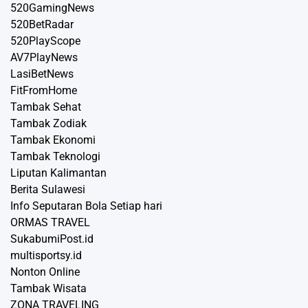
520GamingNews
520BetRadar
520PlayScope
AV7PlayNews
LasiBetNews
FitFromHome
Tambak Sehat
Tambak Zodiak
Tambak Ekonomi
Tambak Teknologi
Liputan Kalimantan
Berita Sulawesi
Info Seputaran Bola Setiap hari
ORMAS TRAVEL
SukabumiPost.id
multisportsy.id
Nonton Online
Tambak Wisata
ZONA TRAVELING