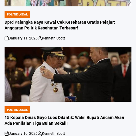
POLITIK LOKAL
POSTED
IN
Dprd Palangka Raya Kawal Cek Kesehatan Gratis Pelajar:
Anggaran Politik Kesehatan Terbesar!
January 11, 2026
Kenneth Scott
on
Posted
by
POLITIK LOKAL
POSTED
IN
15 Kepala Dinas Gayo Lues Dilantik: Wakil Bupati Ancam Akan
Ada Penilaian Tiga Bulan Sekali!
January 10, 2026
Kenneth Scott
on
Posted