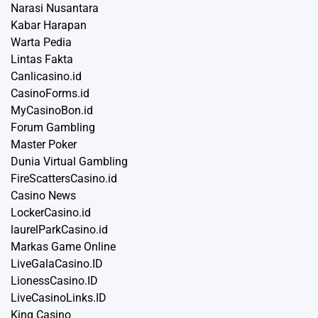
Narasi Nusantara
Kabar Harapan
Warta Pedia
Lintas Fakta
Canlicasino.id
CasinoForms.id
MyCasinoBon.id
Forum Gambling
Master Poker
Dunia Virtual Gambling
FireScattersCasino.id
Casino News
LockerCasino.id
laurelParkCasino.id
Markas Game Online
LiveGalaCasino.ID
LionessCasino.ID
LiveCasinoLinks.ID
King Casino