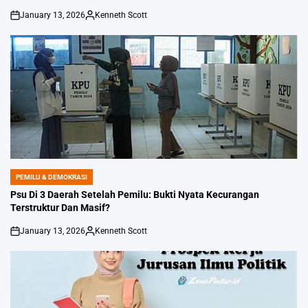
January 13, 2026
Kenneth Scott
on
Posted
by
PEMILU & DEMOKRASI
POSTED
IN
Psu Di 3 Daerah Setelah Pemilu: Bukti Nyata Kecurangan
Terstruktur Dan Masif?
January 13, 2026
Kenneth Scott
on
Posted
by