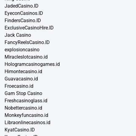
JadedCasino.ID
EyeconCasinos.ID
FindersCasino.ID
ExclusiveCasinoHire.ID
Jack Casino
FancyReelsCasino.ID
explosioncasino
Miracleslotcasino.id
Hologramcasinogames.id
Himontecasino.id
Guavacasino.id
Froecasino.id
Gam Stop Casino
Freshcasinoglass.id
Nobettercasino.id
Monkeyfuncasino.id
Libraonlinecasinos.id
KyatCasino.ID