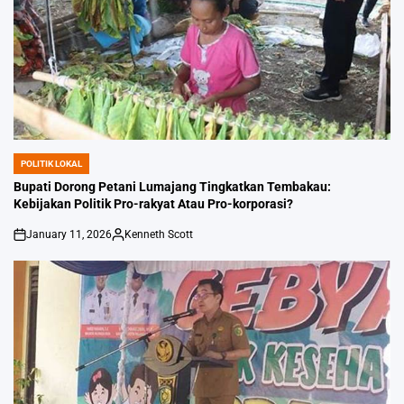
POLITIK LOKAL
POSTED
IN
Bupati Dorong Petani Lumajang Tingkatkan Tembakau:
Kebijakan Politik Pro-rakyat Atau Pro-korporasi?
January 11, 2026
Kenneth Scott
on
Posted
by