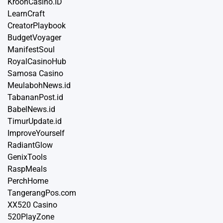
KroonCasino.ID
LearnCraft
CreatorPlaybook
BudgetVoyager
ManifestSoul
RoyalCasinoHub
Samosa Casino
MeulabohNews.id
TabananPost.id
BabelNews.id
TimurUpdate.id
ImproveYourself
RadiantGlow
GenixTools
RaspMeals
PerchHome
TangerangPos.com
XX520 Casino
520PlayZone