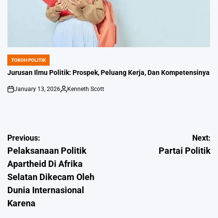
TOKOH POLITIK
POSTED
IN
Jurusan Ilmu Politik: Prospek, Peluang Kerja, Dan Kompetensinya
January 13, 2026
Kenneth Scott
on
Posted
by
Post
Previous:
Next:
Pelaksanaan Politik
Partai Politik
navigation
Apartheid Di Afrika
Selatan Dikecam Oleh
Dunia Internasional
Karena